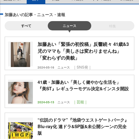
加藤あいの記事・ニュース・速報
すべて
ニュース
特集
加藤あい「緊張の初投稿」反響続々 41歳&3
児のママも「美しさは変わりませんね」
「変わらずの美貌」
｜SNS発｜
2024-05-16
ニュース
41歳・加藤あい「美しく健やかな生活を」
『美ST』レギュラーモデル決定&インスタ開設
｜芸能｜
2024-05-15
ニュース
“伝説のドラマ”『池袋ウエストゲートパーク』
Blu-ray化 連ドラ&SP版&未公開シーンの完全
版