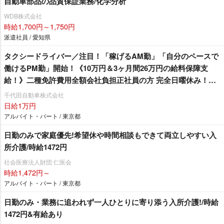
自動車部品の品質保証業務/化学分析
WDB株式会社
時給1,700円～1,750円
派遣社員 / 愛知県
タクシードライバー／注目！「稼げるAM勤」「自分のペースで
働けるPM勤」開始！《10万円＆3ヶ月間26万円の給料保障支
給！》二種免許費用全額会社負担正社員の方 完全日曜休み！養
成・研修期間中1日10,000円支給ノルマなし！自分のペースでお
千代田自動車株式会社
仕事ができます♪高待遇でアットホーム※女性取締役が面接をし
日給1万円
ますので女性へのサポートも万全！
アルバイト・パート / 東京都
日勤のみで家庭優先!希望休や時間相談もできて両立しやすい入
所介護/時給1472円
社会医療法人財団 仁医会
時給1,472円～
アルバイト・パート / 東京都
日勤のみ・業務に追われず一人ひとりに寄り添う入所介護!/時給
1472円&有給あり