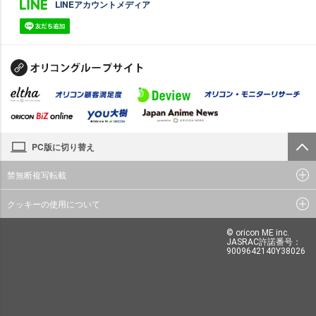
LINEアカウントメディア
PC版に切り替え
禁無断複写転載
クッキーの使用について
© oricon ME inc.
JASRAC許諾番号：
9009642140Y38026