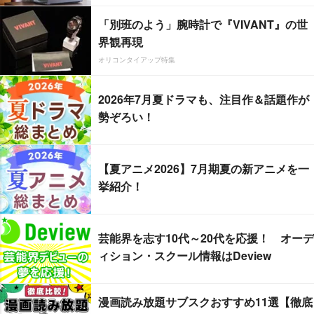
「別班のよう」腕時計で『VIVANT』の世
界観再現
オリコンタイアップ特集
2026年7月夏ドラマも、注目作＆話題作が
勢ぞろい！
【夏アニメ2026】7月期夏の新アニメを一
挙紹介！
芸能界を志す10代～20代を応援！ オーデ
ィション・スクール情報はDeview
漫画読み放題サブスクおすすめ11選【徹底