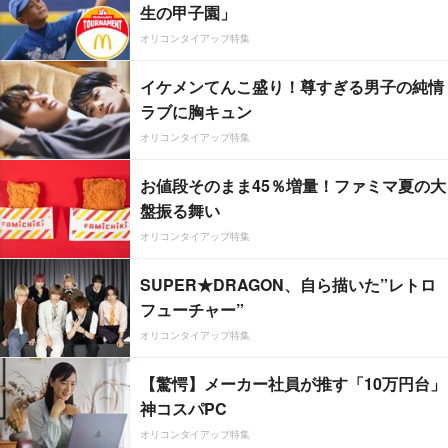
生の甲子園」
オリコンタイアップ特集
イケメンてんこ盛り！尊すぎる男子の純情
ラブに胸キュン
オリコンタイアップ特集
お値段そのまま45％増量！ファミマ夏の大
盤振る舞い
オリコンタイアップ特集
SUPER★DRAGON、自ら描いた”レトロ
フューチャー”
オリコンタイアップ特集
【驚愕】メーカー社員が推す「10万円台」
神コスパPC
オリコンタイアップ特集