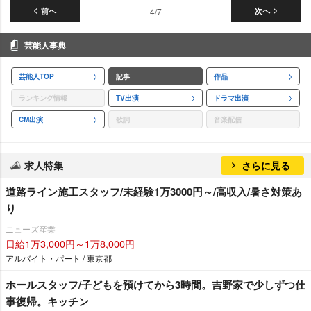
前へ
4/7
次へ
芸能人事典
芸能人TOP
記事
作品
ランキング情報
TV出演
ドラマ出演
CM出演
歌詞
音楽配信
求人特集
さらに見る
道路ライン施工スタッフ/未経験1万3000円～/高収入/暑さ対策あ
り
ニューズ産業
日給1万3,000円～1万8,000円
アルバイト・パート / 東京都
ホールスタッフ/子どもを預けてから3時間。吉野家で少しずつ仕
事復帰。キッチン