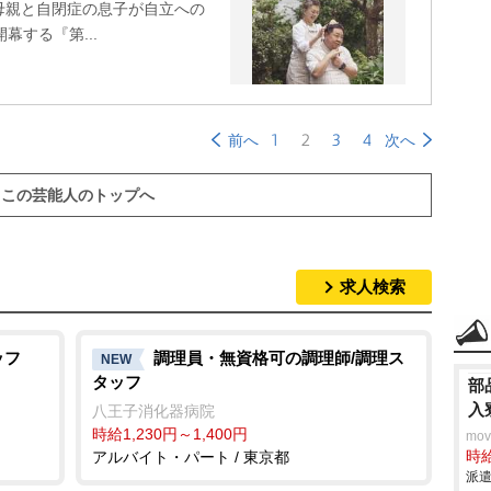
母親と自閉症の息子が自立への
幕する『第...
1
2
3
4
前へ
次へ
この芸能人のトップへ
求人検索
ッフ
調理員・無資格可の調理師/調理ス
NEW
タッフ
部
入
八王子消化器病院
時給1,230円～1,400円
mo
アルバイト・パート / 東京都
時給
派遣