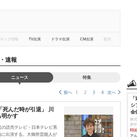
キング情報
TV出演
ドラマ出演
CM出演
歌詞
・速報
ニュース
特集
1
2
3
4
前へ
次へ
「
シ
「死んだ時が引退」 川
会
も明かす
株
府
放送の読売テレビ・日本テレビ系
時給
00)に出演する。大御所芸能人が
アル