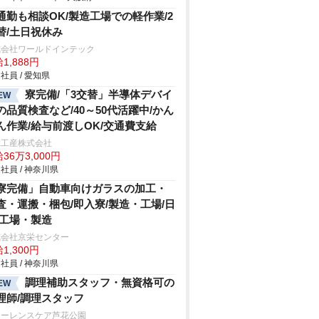
通勤も相談OK/製造工場での軽作業/2
替/土日祝休み
式会社ワールドインテック
1,888円
社員 / 愛知県
寮完備/「3交替」半導体デバイ
EW
の品質検査など/40～50代活躍中/かん
ん作業/給与前渡しOK/交通費支給
総工産株式会社
36万3,000円
社員 / 神奈川県
寮完備」自動車向けガラスの加工・
査・運搬・梱包/即入寮/製造・工場/日
/工場・製造
式会社京栄センター
1,300円
社員 / 神奈川県
調理補助スタッフ・無資格可の
EW
理師/調理スタッフ
ローレンスケア芦花公園