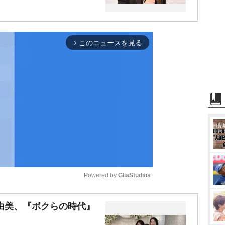
このニュースを見る
arrow_forward_ios
Powered by 
GliaStudios
M
由美、『ボクらの時代』
u