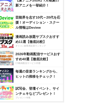
【夏アニメ2026】7月期夏の
新アニメを一挙紹介！
芸能界を志す10代～20代を応
援！オーディション・スクー
ル情報はDeview
漫画読み放題サブスクおすす
め11選【徹底比較】
オリコン顧客満足度ランキング
2026年動画配信サービスおす
すめ40選【徹底比較】
CS動画配信サービス20選
毎週の音楽ランキングから、
ヒットの推移をチェック！
試写会、登壇イベント、サイ
ンチェキなどプレゼント！
プレゼント特集