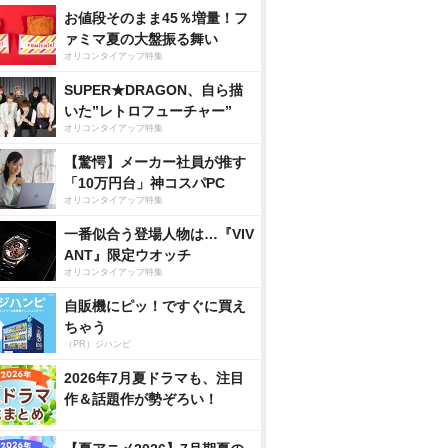
お値段そのまま45％増量！フ
ァミマ夏の大盤振る舞い
オリコンタイアップ特集
SUPER★DRAGON、自ら描
いた”レトロフューチャー”
オリコンタイアップ特集
【驚愕】メーカー社員が推す
「10万円台」神コスパPC
オリコンタイアップ特集
一番似合う登場人物は…『VIV
ANT』限定ウオッチ
オリコンタイアップ特集
自販機にピッ！ですぐに買え
ちゃう
（PR）ジハンピ
2026年7月夏ドラマも、注目
作＆話題作が勢ぞろい！