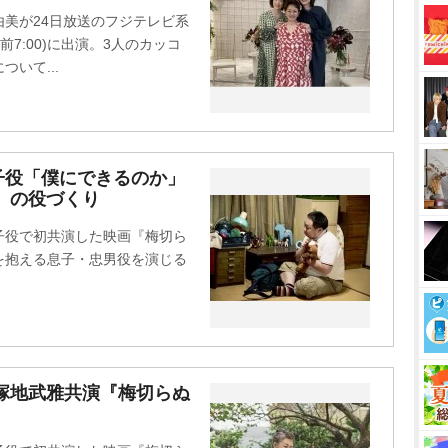
t
美が24日放送のフジテレビ系
e
7:00)に出演。3人のカッコ
いて...
子役「僕にできるのか」
』の役づくり
子役で初共演した映画『梅切ら
症を抱える息子・忠男役を演じる
塚地武雅共演『梅切らぬ