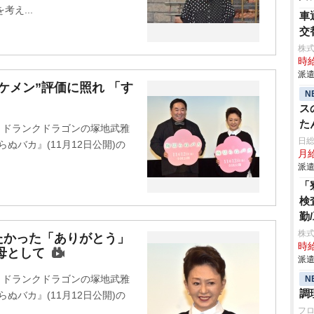
え...
車
交
株
時給
派遣
ケメン”評価に照れ 「す
N
ス
た
ビ・ドランクドラゴンの塚地武雅
日
らぬバカ』(11月12日公開)の
月給
派遣
「
検
勤
株
たかった「ありがとう」
時給
母として
派遣
ビ・ドランクドラゴンの塚地武雅
N
調
らぬバカ』(11月12日公開)の
フ