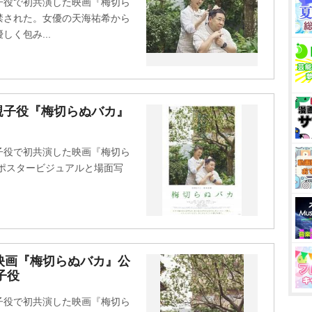
子役で初共演した映画『梅切ら
解禁された。女優の天海祐希から
く包み...
親子役『梅切らぬバカ』
子役で初共演した映画『梅切ら
。ポスタービジュアルと場面写
映画『梅切らぬバカ』公
子役
子役で初共演した映画『梅切ら