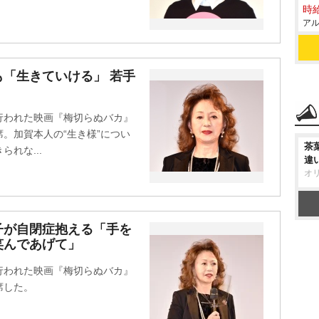
時給
アル
「生きていける」 若手
で行われた映画『梅切らぬバカ』
席。加賀本人の“生き様”につい
茶
れな...
違
オ
子が自閉症抱える「手を
笑んであげて」
で行われた映画『梅切らぬバカ』
席した。