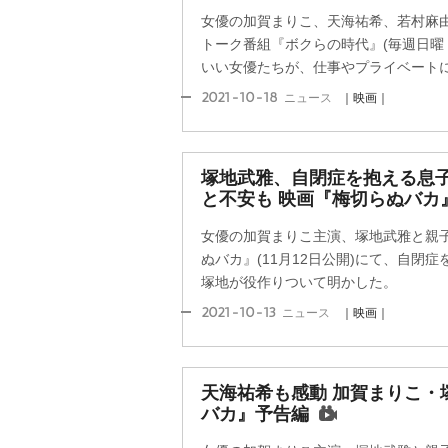
女優の加賀まりこ、天海祐希、若村麻由
トーク番組『ボクらの時代』(毎週日曜 前
いい女優たちが、仕事やプライベートにつ
2021-10-18
ニュース
｜映画｜
塚地武雅、自閉症を抱える息
と不安も 映画『梅切らぬバカ
女優の加賀まりこ主演、塚地武雅と親
ぬバカ』(11月12日公開)にて、自閉
塚地が役作りついて明かした。
2021-10-13
ニュース
｜映画｜
天海祐希も感動 加賀まりこ・
バカ』予告編