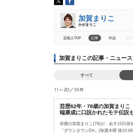
加賀まりこ
かがまりこ
芸能人TOP
記事
作品
ラン
加賀まりこの記事・ニュース
すべて
11～20／33
件
芸歴62年・78歳の加賀まりこ
端康成に口説かれたモテ伝説
俳優の加賀まりこ(78)が、あす15日
『ダウンタウンDX』(毎週木曜 後10: