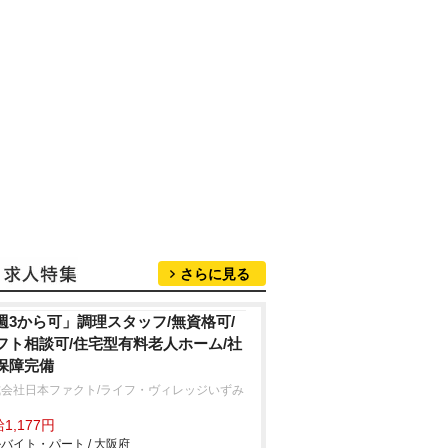
さらに見る
週3から可」調理スタッフ/無資格可/
フト相談可/住宅型有料老人ホーム/社
保障完備
式会社日本ファクト/ライフ・ヴィレッジいずみ
中
1,177円
バイト・パート / 大阪府