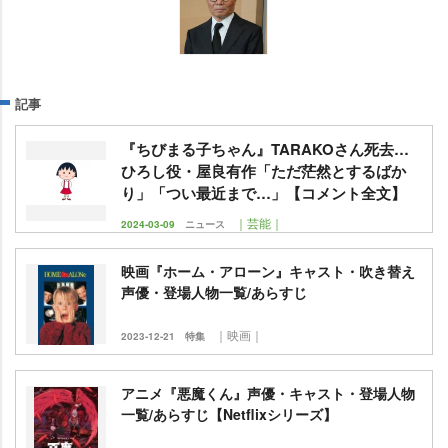
記事
『ちびまる子ちゃん』TARAKOさん死去…
ひろし役・屋良有作「ただ茫然とするばか
り」「つい最近まで…」【コメント全文】
｜芸能｜
2024-03-09
ニュース
映画『ホーム・アローン』キャスト・吹き替え
声優・登場人物一覧/あらすじ
｜映画｜
2023-12-21
特集
アニメ『悪魔くん』声優・キャスト・登場人物
一覧/あらすじ【Netflixシリーズ】