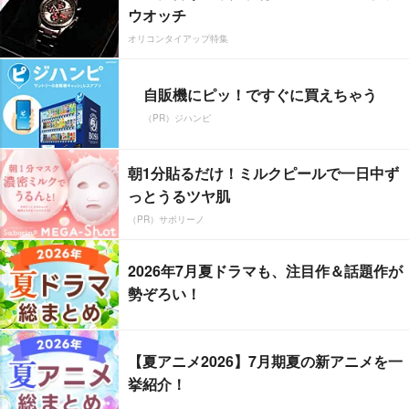
ウオッチ
オリコンタイアップ特集
自販機にピッ！ですぐに買えちゃう
（PR）ジハンピ
朝1分貼るだけ！ミルクピールで一日中ず
っとうるツヤ肌
（PR）サボリーノ
2026年7月夏ドラマも、注目作＆話題作が
勢ぞろい！
【夏アニメ2026】7月期夏の新アニメを一
挙紹介！