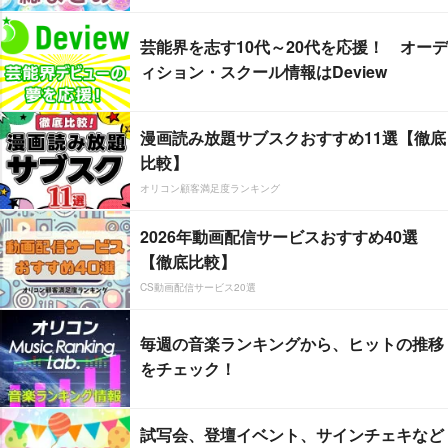
芸能界を志す10代～20代を応援！ オーデ
ィション・スクール情報はDeview
漫画読み放題サブスクおすすめ11選【徹底
比較】
オリコン顧客満足度ランキング
2026年動画配信サービスおすすめ40選
【徹底比較】
CS動画配信サービス20選
毎週の音楽ランキングから、ヒットの推移
をチェック！
試写会、登壇イベント、サインチェキなど