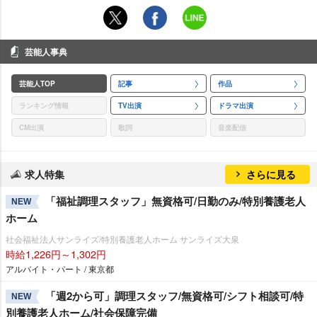
芸能人事典
芸能人TOP
記事
作品
ランキング情報
TV出演
ドラマ出演
CM出演
歌詞
音楽配信
求人特集
さらに見る
「福祉調理スタッフ」無資格可/日勤のみ/特別養護老人
NEW
ホーム
社会福祉法人サンライズ/特別養護老人ホーム サンライズ大泉
時給1,226円～1,302円
アルバイト・パート / 東京都
「週2から可」調理スタッフ/無資格可/シフト相談可/特
NEW
別養護老人ホーム/社会保障完備