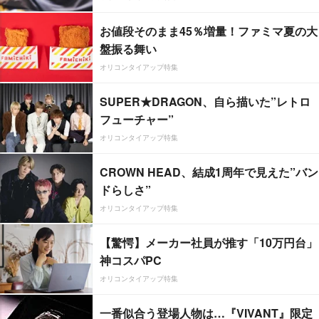
お値段そのまま45％増量！ファミマ夏の大
盤振る舞い
オリコンタイアップ特集
SUPER★DRAGON、自ら描いた”レトロ
フューチャー”
オリコンタイアップ特集
CROWN HEAD、結成1周年で見えた”バン
ドらしさ”
オリコンタイアップ特集
【驚愕】メーカー社員が推す「10万円台」
神コスパPC
オリコンタイアップ特集
一番似合う登場人物は…『VIVANT』限定