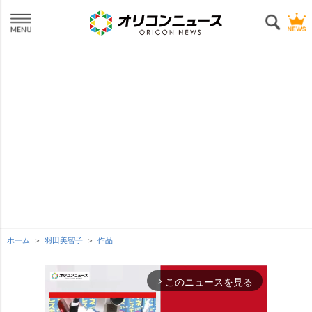
ホーム
羽田美智子
作品
このニュースを見る
arrow_forward_ios