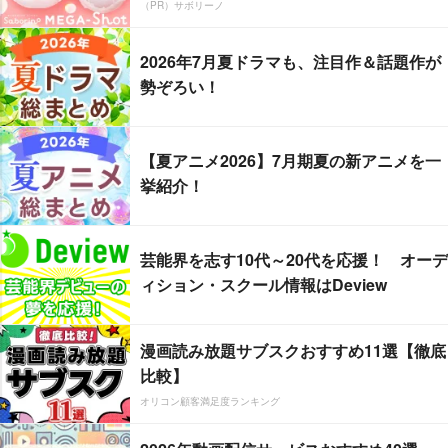
（PR）サボリーノ
2026年7月夏ドラマも、注目作＆話題作が
勢ぞろい！
【夏アニメ2026】7月期夏の新アニメを一
挙紹介！
芸能界を志す10代～20代を応援！ オーデ
ィション・スクール情報はDeview
漫画読み放題サブスクおすすめ11選【徹底
比較】
オリコン顧客満足度ランキング