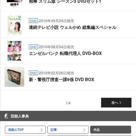
相棒 スリム版 シーズン3 DVDセット1
2010年09月24日発売
DVD
連続テレビ小説 ウェルかめ 総集編スペシャル
2010年08月04日発売
DVD
エンゼルバンク 転職代理人 DVD-BOX
2010年02月26日発売
DVD
新・警視庁捜査一課9係 DVD BOX
1/4
次へ
芸能人事典
芸能人TOP
記事
作品