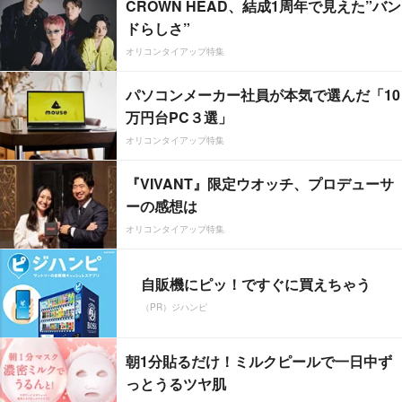
CROWN HEAD、結成1周年で見えた”バン
ドらしさ”
オリコンタイアップ特集
パソコンメーカー社員が本気で選んだ「10
万円台PC３選」
オリコンタイアップ特集
『VIVANT』限定ウオッチ、プロデューサ
ーの感想は
オリコンタイアップ特集
自販機にピッ！ですぐに買えちゃう
（PR）ジハンピ
朝1分貼るだけ！ミルクピールで一日中ず
っとうるツヤ肌