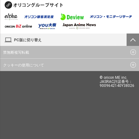
PC版に切り替え
禁無断複写転載
クッキーの使用について
© oricon ME inc.
JASRAC許諾番号：
9009642140Y38026