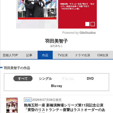
Powered by 
GliaStudios
羽田美智子
M
はだみちこ
u
t
芸能人TOP
記事
作品
TV出演
ドラマ出演
CM出演
e
羽田美智子の作品
すべて
シングル
DVD
アルバム
Blu-ray
2026年07月08日発売
DVD
熱海五郎一座 新橋演舞場シリーズ第11回記念公演
「黄昏のリストランテ～復讐はラストオーダーのあ