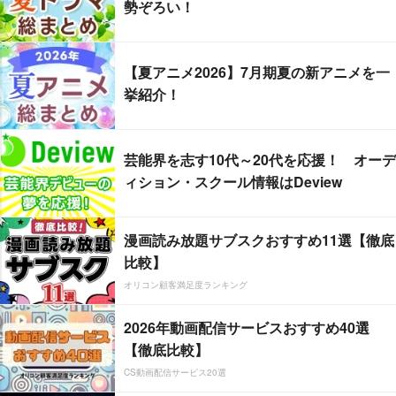
勢ぞろい！
【夏アニメ2026】7月期夏の新アニメを一
挙紹介！
芸能界を志す10代～20代を応援！ オーデ
ィション・スクール情報はDeview
漫画読み放題サブスクおすすめ11選【徹底
比較】
オリコン顧客満足度ランキング
2026年動画配信サービスおすすめ40選
【徹底比較】
CS動画配信サービス20選