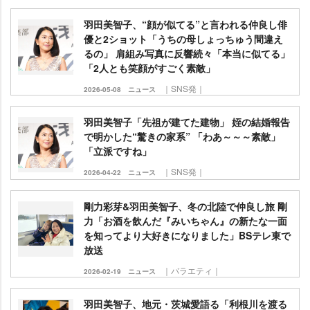
羽田美智子、“顔が似てる”と言われる仲良し俳
優と2ショット「うちの母しょっちゅう間違え
るの」 肩組み写真に反響続々「本当に似てる」
「2人とも笑顔がすごく素敵」
｜SNS発｜
2026-05-08
ニュース
羽田美智子「先祖が建てた建物」 姪の結婚報告
で明かした“驚きの家系” 「わあ～～～素敵」
「立派ですね」
｜SNS発｜
2026-04-22
ニュース
剛力彩芽&羽田美智子、冬の北陸で仲良し旅 剛
力「お酒を飲んだ『みいちゃん』の新たな一面
を知ってより大好きになりました」BSテレ東で
放送
｜バラエティ｜
2026-02-19
ニュース
羽田美智子、地元・茨城愛語る「利根川を渡る