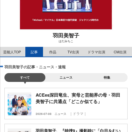
羽田美智子
はだみちこ
M
芸能人TOP
記事
作品
TV出演
ドラマ出演
CM出演
u
t
e
羽田美智子の記事・ニュース・速報
すべて
ニュース
特集
ACEes深田竜生、実母と芸能界の母・羽田
美智子に共通点「どこか似てる」
｜ドラマ｜
2026-07-08
ニュース
羽田美智子、『特捜9』撮影時に「白目をむい