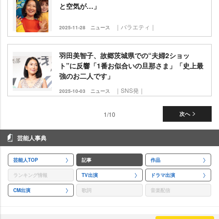
と空気が…」
｜バラエティ｜
2025-11-28
ニュース
羽田美智子、故郷茨城県での“夫婦2ショッ
ト”に反響「1番お似合いの旦那さま」「史上最
強のお二人です」
｜SNS発｜
2025-10-03
ニュース
1/10
次へ
芸能人事典
芸能人TOP
記事
作品
ランキング情報
TV出演
ドラマ出演
CM出演
歌詞
音楽配信