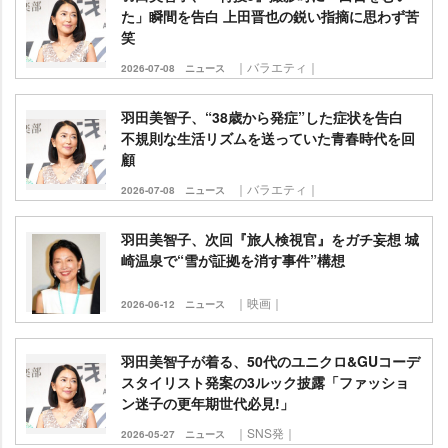
た」瞬間を告白 上田晋也の鋭い指摘に思わず苦
笑
｜バラエティ｜
2026-07-08
ニュース
羽田美智子、“38歳から発症”した症状を告白
不規則な生活リズムを送っていた青春時代を回
顧
｜バラエティ｜
2026-07-08
ニュース
羽田美智子、次回『旅人検視官』をガチ妄想 城
崎温泉で“雪が証拠を消す事件”構想
｜映画｜
2026-06-12
ニュース
羽田美智子が着る、50代のユニクロ&GUコーデ
スタイリスト発案の3ルック披露「ファッショ
ン迷子の更年期世代必見!」
｜SNS発｜
2026-05-27
ニュース