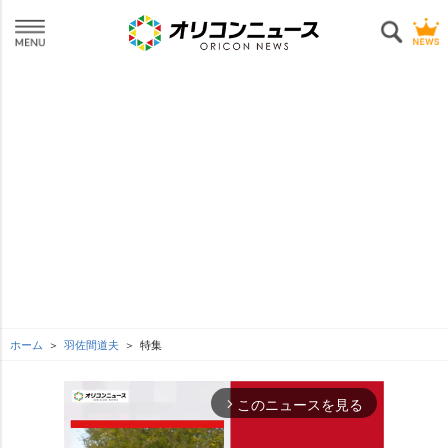
ホーム
羽佐間道夫
特集
このニュースを見る
arrow_forward_ios