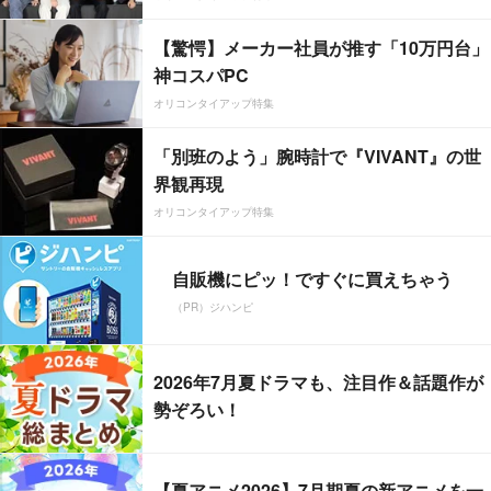
【驚愕】メーカー社員が推す「10万円台」
神コスパPC
オリコンタイアップ特集
「別班のよう」腕時計で『VIVANT』の世
界観再現
オリコンタイアップ特集
自販機にピッ！ですぐに買えちゃう
（PR）ジハンピ
2026年7月夏ドラマも、注目作＆話題作が
勢ぞろい！
【夏アニメ2026】7月期夏の新アニメを一