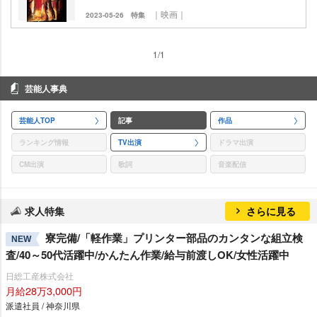
｜映画｜
2023-05-26
特集
1/1
芸能人事典
芸能人TOP
記事
作品
ランキング情報
TV出演
ドラマ出演
CM出演
歌詞
音楽配信
求人特集
さらに見る
寮完備/「軽作業」プリンター部品のカンタンな組立検
NEW
査/40～50代活躍中/かんたん作業/給与前渡しOK/女性活躍中
日総工産株式会社
月給28万3,000円
派遣社員 / 神奈川県