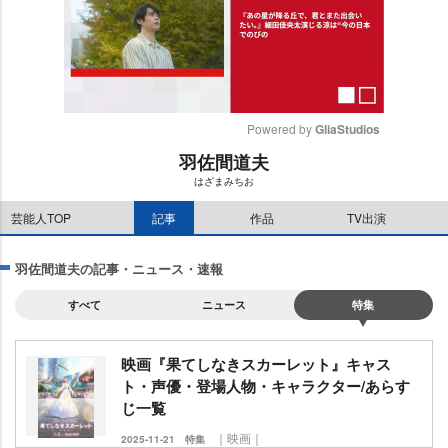
Powered by 
GliaStudios
羽佐間道夫
M
はざまみちお
u
t
芸能人TOP
記事
作品
TV出演
e
羽佐間道夫の記事・ニュース・速報
すべて
ニュース
特集
映画『果てしなきスカーレット』キャス
ト・声優・登場人物・キャラクター/あらす
じ一覧
｜映画｜
2025-11-21
特集