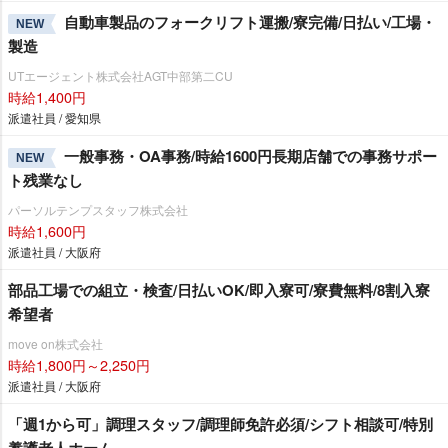
自動車製品のフォークリフト運搬/寮完備/日払い/工場・
NEW
製造
UTエージェント株式会社AGT中部第二CU
時給1,400円
派遣社員 / 愛知県
一般事務・OA事務/時給1600円長期店舗での事務サポー
NEW
ト残業なし
パーソルテンプスタッフ株式会社
時給1,600円
派遣社員 / 大阪府
部品工場での組立・検査/日払いOK/即入寮可/寮費無料/8割入寮
希望者
move on株式会社
時給1,800円～2,250円
派遣社員 / 大阪府
「週1から可」調理スタッフ/調理師免許必須/シフト相談可/特別