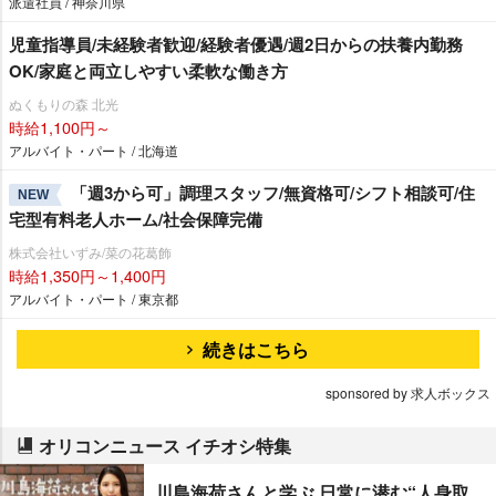
派遣社員 / 神奈川県
児童指導員/未経験者歓迎/経験者優遇/週2日からの扶養内勤務
OK/家庭と両立しやすい柔軟な働き方
ぬくもりの森 北光
時給1,100円～
アルバイト・パート / 北海道
「週3から可」調理スタッフ/無資格可/シフト相談可/住
NEW
宅型有料老人ホーム/社会保障完備
株式会社いずみ/菜の花葛飾
時給1,350円～1,400円
アルバイト・パート / 東京都
続きはこちら
sponsored by 求人ボックス
オリコンニュース イチオシ特集
川島海荷さんと学ぶ 日常に潜む“人身取