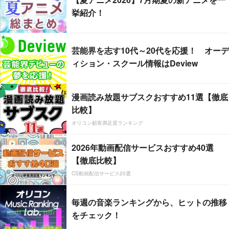
挙紹介！
芸能界を志す10代～20代を応援！ オーデ
ィション・スクール情報はDeview
漫画読み放題サブスクおすすめ11選【徹底
比較】
オリコン顧客満足度ランキング
2026年動画配信サービスおすすめ40選
【徹底比較】
CS動画配信サービス20選
毎週の音楽ランキングから、ヒットの推移
をチェック！