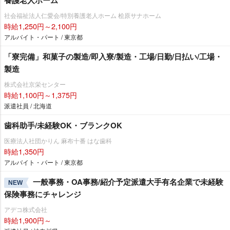
養護老人ホーム
社会福祉法人仁愛会/特別養護老人ホーム 桧原サナホーム
時給1,250円～2,100円
アルバイト・パート / 東京都
「寮完備」和菓子の製造/即入寮/製造・工場/日勤/日払い/工場・
製造
株式会社京栄センター
時給1,100円～1,375円
派遣社員 / 北海道
歯科助手/未経験OK・ブランクOK
医療法人社団かりん 麻布十番 はな歯科
時給1,350円
アルバイト・パート / 東京都
一般事務・OA事務/紹介予定派遣大手有名企業で未経験
NEW
保険事務にチャレンジ
アデコ株式会社
時給1,900円～