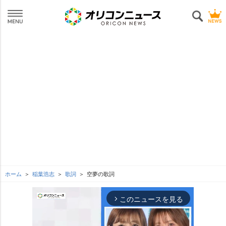
ホーム
稲葉浩志
歌詞
空夢の歌詞
このニュースを見る
arrow_forward_ios