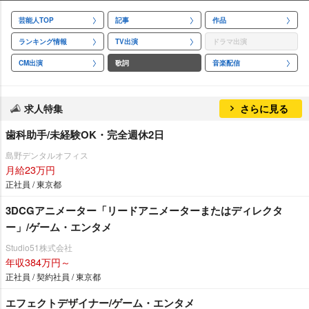
芸能人TOP
記事
作品
ランキング情報
TV出演
ドラマ出演
CM出演
歌詞
音楽配信
求人特集
さらに見る
歯科助手/未経験OK・完全週休2日
島野デンタルオフィス
月給23万円
正社員 / 東京都
3DCGアニメーター「リードアニメーターまたはディレクタ
ー」/ゲーム・エンタメ
Studio51株式会社
年収384万円～
正社員 / 契約社員 / 東京都
エフェクトデザイナー/ゲーム・エンタメ