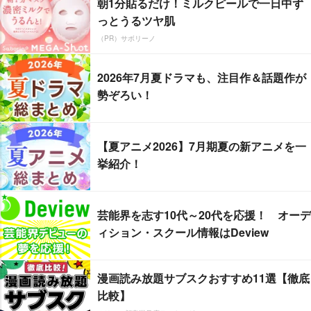
朝1分貼るだけ！ミルクピールで一日中ず
っとうるツヤ肌
（PR）サボリーノ
2026年7月夏ドラマも、注目作＆話題作が
勢ぞろい！
【夏アニメ2026】7月期夏の新アニメを一
挙紹介！
芸能界を志す10代～20代を応援！ オーデ
ィション・スクール情報はDeview
漫画読み放題サブスクおすすめ11選【徹底
比較】