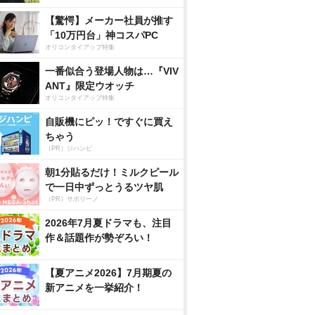
【驚愕】メーカー社員が推す
「10万円台」神コスパPC
オリコンタイアップ特集
一番似合う登場人物は…『VIV
ANT』限定ウオッチ
オリコンタイアップ特集
自販機にピッ！ですぐに買え
ちゃう
（PR）ジハンピ
朝1分貼るだけ！ミルクピール
で一日中ずっとうるツヤ肌
（PR）サボリーノ
2026年7月夏ドラマも、注目
作＆話題作が勢ぞろい！
【夏アニメ2026】7月期夏の
新アニメを一挙紹介！