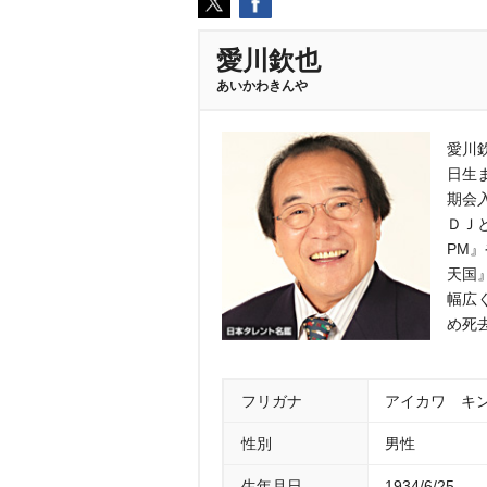
愛川欽也
あいかわきん
愛川
日生
期会
ＤＪ
PM
天国
幅広
め死
フリガナ
アイカワ キ
性別
男性
生年月日
1934/6/25