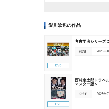
愛川欽也の作品
考古学者シリーズ コレ
発売日
2026年
DVD
西村京太郎トラベル
マスター版＞
発売日
2025年
DVD