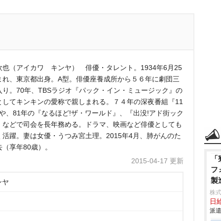
欽也（アイカワ キンヤ） 俳優・タレント。1934年6月25
まれ、東京都出身。A型。俳優座養成所から５６年に劇団三
入り。70年、TBSラジオ『パック・イン・ミュージック』の
としてキンキンの愛称で親しまれる。７４年の深夜番組『11
』や、81年の『なるほど!ザ・ワールド』、『出没!アド街ック
』などで司会を長年務める。ドラマ、映画など俳優としても
く活躍。妻は女優・うつみ宮土理。2015年4月、肺がんのた
去（享年80歳）。
「
2015-04-17 更新
フ
製
ンヤ
株
日給
派遣