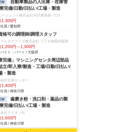
自動車製品の入出庫・在庫管
EW
/寮完備/日勤/日払い/工場・製造
エージェント株式会社AGT東海第一CU
1,300円
社員 / 愛知県
資格可の調理師/調理スタッフ
原マルタマフーズ株式会社 フジタ病院内厨房
1,200円～1,300円
バイト・パート / 大阪府
寮完備」マシニングセンタ周辺部品
組立/即入寮/製造・工場/日勤/日払い/
場・製造
式会社京栄センター
1,400円
社員 / 神奈川県
歯磨き粉・洗口剤・薬品の製
EW
/寮完備/日払い/工場・製造
式会社ライオン社
1,600円
社員 / 神奈川県