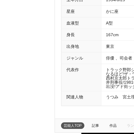
星座
かに座
血液型
A型
身長
167cm
出身地
東京
ジャンル
俳優 、司会者
代表作
トラック野郎シ
なるほど!ザ・ワ
西村京太郎トラ
井刑事役/198
出没!アド街ック
関連人物
うつみ 宮土理 
芸能人TOP
記事
作品
ラン