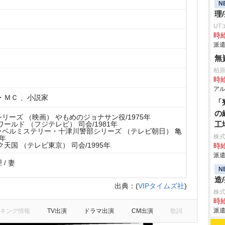
N
理
UT
時給
派遣
無
柏
時給
アル
・ＭＣ 、小説家
「
の
リーズ （映画） やもめのジョナサン役/1975年
ールド （フジテレビ） 司会/1981年
工
ベルミステリー・十津川警部シリーズ （テレビ朝日） 亀
株
1年
天国 （テレビ東京） 司会/1995年
時給
派遣
/ 妻
N
造
出典：
(
VIPタイムズ社
)
株
時給
派遣
キング情報
TV出演
ドラマ出演
CM出演
歌詞