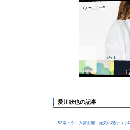
愛川欽也の記事
82歳・うつみ宮土理、元気の秘けつは熱