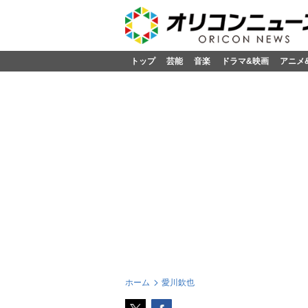
トップ
芸能
音楽
ドラマ&映画
アニメ
ホーム
愛川欽也