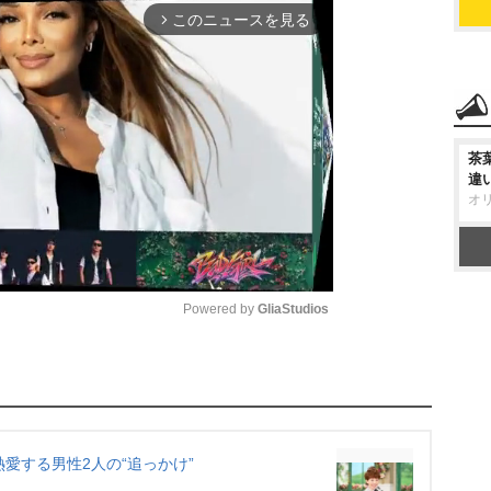
このニュースを見る
arrow_forward_ios
茶
違
オ
Powered by 
GliaStudios
M
u
t
e
愛する男性2人の“追っかけ”