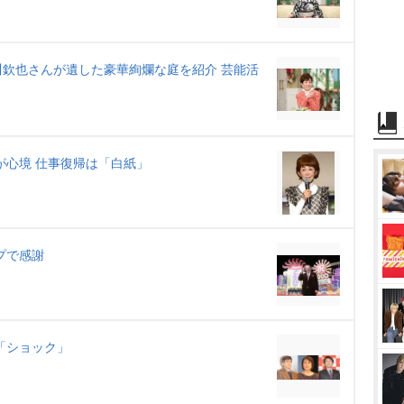
欽也さんが遺した豪華絢爛な庭を紹介 芸能活
が心境 仕事復帰は「白紙」
プで感謝
「ショック」