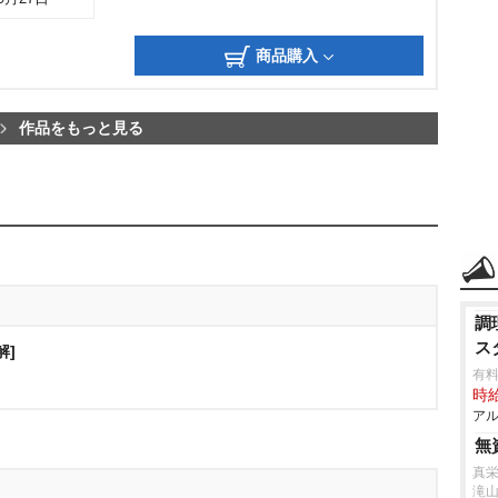
商品購入
作品をもっと見る
調
ス
解]
有料
時給
アル
無
真栄
滝