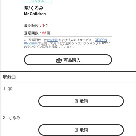
シングル
掌/くるみ
Mr.Children
最高順位：
1
位
登場回数：
25
回
※「登場回数」は
you大樹
および法人向けサービス・
ORICON
BiZ online
で公開しております週間シングルランキングTOP200
のランクイン回数を掲載しています。
商品購入
収録曲
1. 掌
歌詞
2. くるみ
歌詞