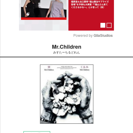
Powered by 
GliaStudios
Mr.Children
M
みすたーちるどれん
u
t
e