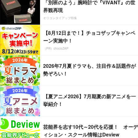
「別班のよう」腕時計で『VIVANT』の世
界観再現
オリコンタイアップ特集
【8月12日まで！】チョコザップキャンペ
ーン実施中！
（PR）chocoZAP
2026年7月夏ドラマも、注目作＆話題作が
勢ぞろい！
【夏アニメ2026】7月期夏の新アニメを一
挙紹介！
芸能界を志す10代～20代を応援！ オーデ
ィション・スクール情報はDeview