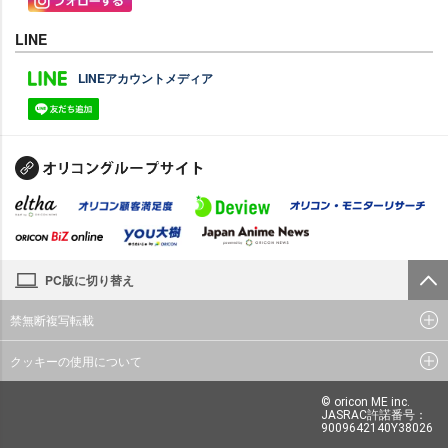
LINE
LINEアカウントメディア
PC版に切り替え
禁無断複写転載
クッキーの使用について
© oricon ME inc.
JASRAC許諾番号：
9009642140Y38026