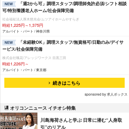
「週2から可」調理スタッフ/調理師免許必須/シフト相談
NEW
可/特別養護老人ホーム/社会保障完備
社会福祉法人厚木慈光会/ムツアイホームやすらぎ
時給1,225円～1,375円
アルバイト・パート / 神奈川県
「未経験OK」調理スタッフ/無資格可/日勤のみ/デイサ
NEW
ービス/社会保障完備
株式会社颯花/アレッジワークス 目黒三田
時給1,226円～
アルバイト・パート / 東京都
続きはこちら
sponsored by 求人ボックス
オリコンニュース イチオシ特集
川島海荷さんと学ぶ 日常に潜む“人身取
引”のリアル