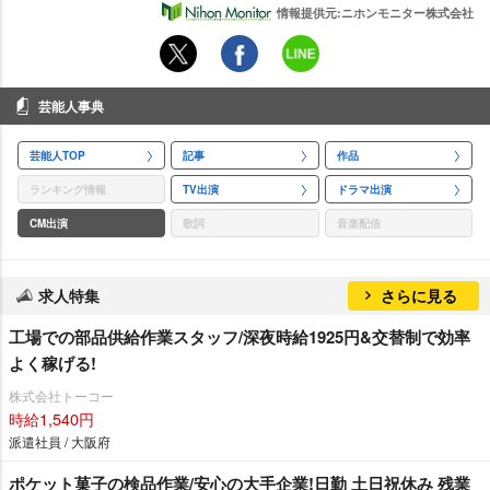
情報提供元:ニホンモニター株式会社
芸能人事典
芸能人TOP
記事
作品
ランキング情報
TV出演
ドラマ出演
CM出演
歌詞
音楽配信
求人特集
さらに見る
工場での部品供給作業スタッフ/深夜時給1925円&交替制で効率
よく稼げる!
株式会社トーコー
時給1,540円
派遣社員 / 大阪府
ポケット菓子の検品作業/安心の大手企業!日勤 土日祝休み 残業