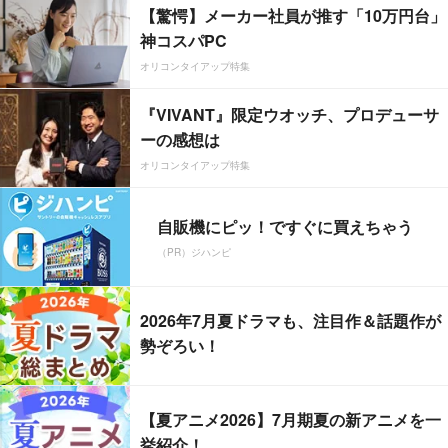
【驚愕】メーカー社員が推す「10万円台」
神コスパPC
オリコンタイアップ特集
『VIVANT』限定ウオッチ、プロデューサ
ーの感想は
オリコンタイアップ特集
自販機にピッ！ですぐに買えちゃう
（PR）ジハンピ
2026年7月夏ドラマも、注目作＆話題作が
勢ぞろい！
【夏アニメ2026】7月期夏の新アニメを一
挙紹介！