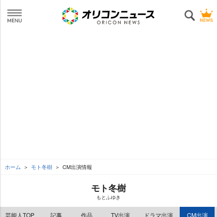
ホーム
モト冬樹
CM出演情報
モト冬樹
もとふゆき
芸能人TOP
記事
作品
TV出演
ドラマ出演
CM出演