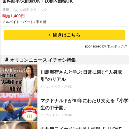
歯科助手/未経験OK・扶養内勤務OK
新橋しもむら歯科クリニック
時給1,400円
アルバイト・パート / 東京都
続きはこちら
sponsored by 求人ボックス
オリコンニュース イチオシ特集
川島海荷さんと学ぶ 日常に潜む“人身取
引”のリアル
オリコンタイアップ特集
マクドナルドが40年にわたり支える「小学
生の甲子園」
オリコンタイアップ特集
向井康二イケメンすぎ！純愛『（LOVE