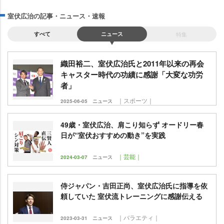
室伏広治の記事・ニュース・速報
すべて
ニュース
特集
織田裕二、室伏広治氏と2011年以来の再会
キャスター時代の功績に感謝「大変な功労
者」
｜スポーツ｜
2025-06-05
ニュース
49歳・室伏広治、肩こり知らず オードリー春
日が“室伏おすすめの動き”を実践
｜芸能｜
2024-03-07
ニュース
侍ジャパン・吉田正尚、室伏広治氏に指導を依
頼していた 室伏流トレーニングに感謝伝える
｜バラエティ｜
2023-03-31
ニュース