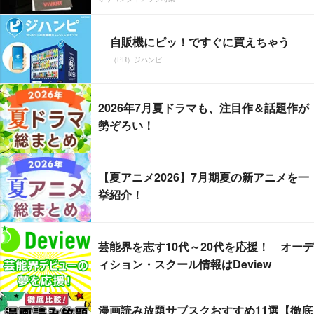
自販機にピッ！ですぐに買えちゃう
（PR）ジハンピ
2026年7月夏ドラマも、注目作＆話題作が
勢ぞろい！
【夏アニメ2026】7月期夏の新アニメを一
挙紹介！
芸能界を志す10代～20代を応援！ オーデ
ィション・スクール情報はDeview
漫画読み放題サブスクおすすめ11選【徹底