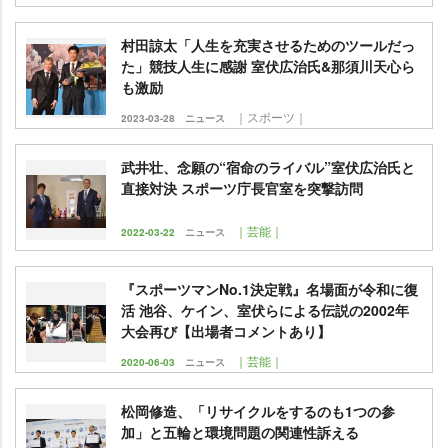
村田諒太「人生を充実させるためのツールだっ
た」競技人生に感謝 室伏広治氏&那須川天心ら
も激励
｜スポーツ｜
2023-03-28
ニュース
武井壮、念願の“宿命のライバル”室伏広治氏と
直接対決 スポーツ庁長官室を突撃訪問
｜芸能｜
2022-03-22
ニュース
『スポーツマンNo.1決定戦』名場面が令和に復
活 池谷、ケイン、室伏らによる伝説の2002年
大会再び【出場者コメントあり】
｜芸能｜
2020-06-03
ニュース
松岡修造、「リサイクルをするのも1つの参
加」と五輪と環境問題の関連性訴える