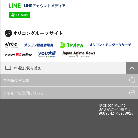
LINEアカウントメディア
PC版に切り替え
禁無断複写転載
クッキーの使用について
© oricon ME inc.
JASRAC許諾番号：
9009642140Y38026