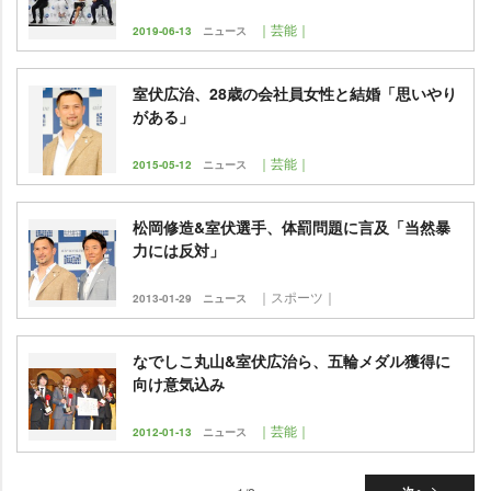
｜芸能｜
2019-06-13
ニュース
室伏広治、28歳の会社員女性と結婚「思いやり
がある」
｜芸能｜
2015-05-12
ニュース
松岡修造&室伏選手、体罰問題に言及「当然暴
力には反対」
｜スポーツ｜
2013-01-29
ニュース
なでしこ丸山&室伏広治ら、五輪メダル獲得に
向け意気込み
｜芸能｜
2012-01-13
ニュース