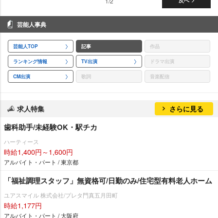
1/2
次へ
芸能人事典
芸能人TOP
記事
作品
ランキング情報
TV出演
ドラマ出演
CM出演
歌詞
音楽配信
求人特集
さらに見る
歯科助手/未経験OK・駅チカ
ハーティース
時給1,400円～1,600円
アルバイト・パート / 東京都
「福祉調理スタッフ」無資格可/日勤のみ/住宅型有料老人ホーム
ユアスマイル 株式会社/プレタ門真五月田町
時給1,177円
アルバイト・パート / 大阪府