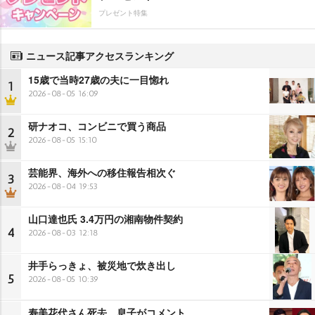
プレゼント特集
ニュース記事アクセスランキング
15歳で当時27歳の夫に一目惚れ
1
2026-08-05 16:09
研ナオコ、コンビニで買う商品
2
2026-08-05 15:10
芸能界、海外への移住報告相次ぐ
3
2026-08-04 19:53
山口達也氏 3.4万円の湘南物件契約
4
2026-08-03 12:18
井手らっきょ、被災地で炊き出し
5
2026-08-05 10:39
寿美花代さん死去 息子がコメント