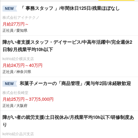
「 事務スタッフ 」/年間休日125日/残業ほぼなし
NEW
株式会社アイチテクノ
月給27万円～
正社員 / 愛知県
障がい者支援スタッフ・デイサービス/中高年活躍中/完全週休2
日制/月残業平均10h以下
kotrio紹介横浜支店
月給24万円～40万円
正社員 / 神奈川県
和菓子メーカーの「商品管理」/賞与年2回/未経験歓迎
NEW
株式会社長崎堂
月給25万円～37万5,000円
正社員 / 大阪府
障がい者の就労支援/土日祝休み/月残業平均10h以下/研修制度あ
り
kotrio紹介品川支店