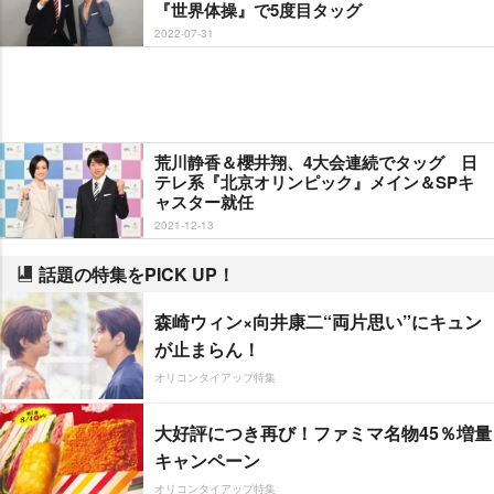
『世界体操』で5度目タッグ
2022-07-31
荒川静香＆櫻井翔、4大会連続でタッグ 日
テレ系『北京オリンピック』メイン＆SPキ
ャスター就任
2021-12-13
話題の特集をPICK UP！
森崎ウィン×向井康二“両片思い”にキュン
が止まらん！
オリコンタイアップ特集
大好評につき再び！ファミマ名物45％増量
キャンペーン
オリコンタイアップ特集