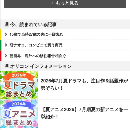
もっと見る
今、読まれている記事
15歳で当時27歳の夫に一目惚れ
研ナオコ、コンビニで買う商品
芸能界、海外への移住報告相次ぐ
オリコン インフォメーション
2026年7月夏ドラマも、注目作＆話題作が
勢ぞろい！
【夏アニメ2026】7月期夏の新アニメを一
挙紹介！