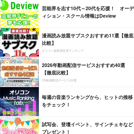
芸能界を志す10代～20代を応援！ オーデ
ィション・スクール情報はDeview
漫画読み放題サブスクおすすめ11選【徹底
比較】
オリコン顧客満足度ランキング
2026年動画配信サービスおすすめ40選
【徹底比較】
CS動画配信サービス20選
毎週の音楽ランキングから、ヒットの推移
をチェック！
試写会、登壇イベント、サインチェキなど
プレゼント！