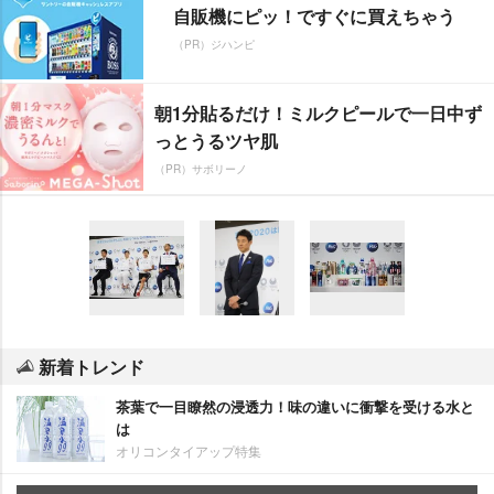
自販機にピッ！ですぐに買えちゃう
（PR）ジハンピ
朝1分貼るだけ！ミルクピールで一日中ず
っとうるツヤ肌
（PR）サボリーノ
新着トレンド
茶葉で一目瞭然の浸透力！味の違いに衝撃を受ける水と
は
オリコンタイアップ特集