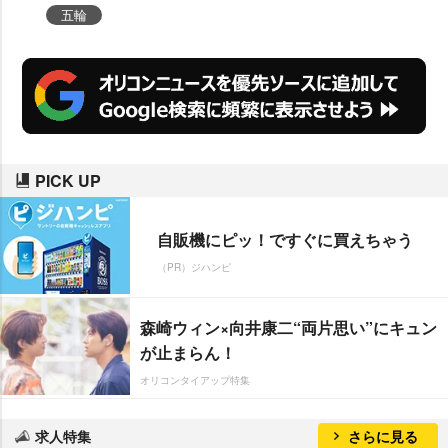
命がけでやってらっしゃる。私も
五輪
灰になるまで応援します」と熱く
語った。
PICK UP
自販機にピッ！ですぐに買えちゃう
（PR）ジハンピ
森崎ウィン×向井康二“両片思い”にキュン
が止まらん！
オリコンタイアップ特集
求人特集
さらに見る