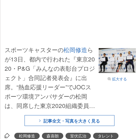
スポーツキャスターの
松岡修造
ら
が13日、都内で行われた『東京20
20・P&G「みんなの表彰台プロジ
ェクト」合同記者発表会』に出
拡大する
席。“熱血応援リーダー”でJOCス
ポーツ環境アンバサダーの松岡
は、同席した東京2020組織委員会
の
森喜朗
会長に目配せしつつ「誤
記事全文・写真を大きく見る
解を恐れずに言います。森さんは
本当の意味で灰になるつもりで、
松岡修造
森喜朗
室伏広治
タレント