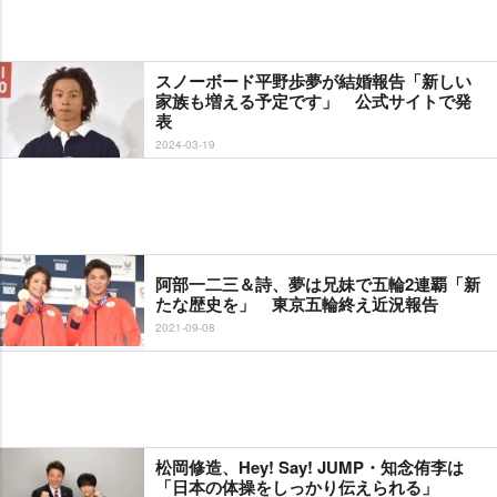
スノーボード平野歩夢が結婚報告「新しい
家族も増える予定です」 公式サイトで発
表
2024-03-19
阿部一二三＆詩、夢は兄妹で五輪2連覇「新
たな歴史を」 東京五輪終え近況報告
2021-09-08
松岡修造、Hey! Say! JUMP・知念侑李は
「日本の体操をしっかり伝えられる」