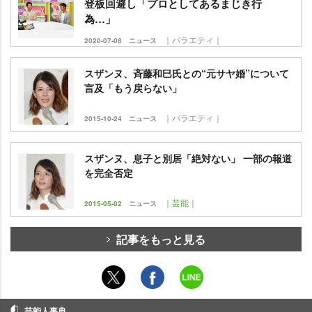
登板回避し「プロとしてあるまじき行
為…」
｜バラエティ｜
2020-07-08
ニュース
スザンヌ、斉藤和巳氏との“元サヤ婚”について
言及「もう戻らない」
｜バラエティ｜
2015-10-24
ニュース
スザンヌ、息子と別居「絶対ない」 一部の報道
を完全否定
｜芸能｜
2015-05-02
ニュース
記事をもっと見る
芸能人事典