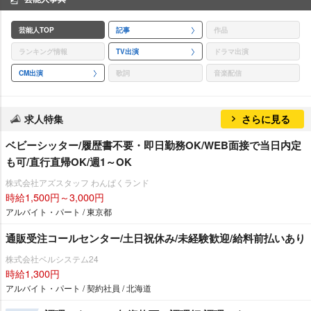
芸能人TOP
記事
作品
ランキング情報
TV出演
ドラマ出演
CM出演
歌詞
音楽配信
求人特集
さらに見る
ベビーシッター/履歴書不要・即日勤務OK/WEB面接で当日内定
も可/直行直帰OK/週1～OK
株式会社アズスタッフ わんぱくランド
時給1,500円～3,000円
アルバイト・パート / 東京都
通販受注コールセンター/土日祝休み/未経験歓迎/給料前払いあり
株式会社ベルシステム24
時給1,300円
アルバイト・パート / 契約社員 / 北海道