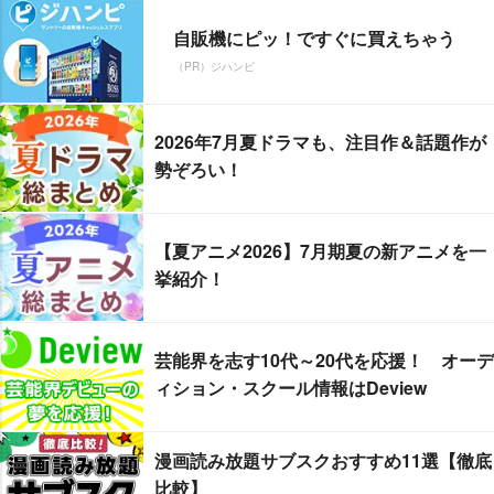
自販機にピッ！ですぐに買えちゃう
（PR）ジハンピ
2026年7月夏ドラマも、注目作＆話題作が
勢ぞろい！
【夏アニメ2026】7月期夏の新アニメを一
挙紹介！
芸能界を志す10代～20代を応援！ オーデ
ィション・スクール情報はDeview
漫画読み放題サブスクおすすめ11選【徹底
比較】