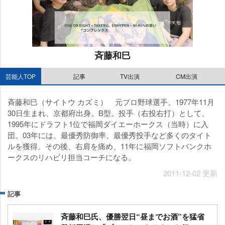
斉藤和巳
M
芸能人TOP
記事
TV出演
CM出演
u
t
斉藤和巳（サイトウ カズミ） 元プロ野球選手。1977年11月
e
30日生まれ、京都府出身。B型。投手（右投右打）として、
1995年にドラフト1位で福岡ダイエーホークス（当時）に入
団。03年には、最優秀防御率、最優秀投手など多くのタイト
ルを獲得。その後、右肩を痛め、11年に福岡ソフトバンクホ
ークスのリハビリ担当コーチになる。
2011-12-02 更新
記事
斉藤和巳氏、優勝翌日“昼までお酒”を猛省