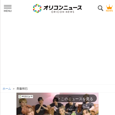
ホーム
斉藤和巳
このニュースを見る
arrow_forward_ios