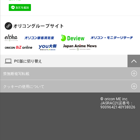
PC版に切り替え
禁無断複写転載
クッキーの使用について
© oricon ME inc.
JASRAC許諾番号：
9009642140Y38026