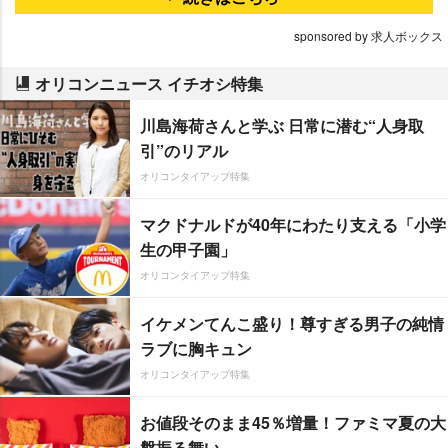
sponsored by 求人ボックス
オリコンニュース イチオシ特集
川島海荷さんと学ぶ 日常に潜む“人身取
引”のリアル
オリコンタイアップ特集
マクドナルドが40年にわたり支える「小学
生の甲子園」
オリコンタイアップ特集
イケメンてんこ盛り！尊すぎる男子の純情
ラブに胸キュン
オリコンタイアップ特集
お値段そのまま45％増量！ファミマ夏の大
盤振る舞い