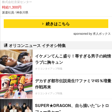
株式会社京栄センター
時給1,300円
派遣社員 / 神奈川県
続きはこちら
sponsored by 求人ボックス
オリコンニュース イチオシ特集
イケメンてんこ盛り！尊すぎる男子の純情
ラブに胸キュン
オリコンタイアップ特集
デカすぎ都市伝説発生!?ファミマ45％増量
作戦再来
オリコンタイアップ特集
SUPER★DRAGON、自ら描いた”レトロ
フューチャー”