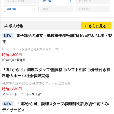
ランキング情報
TV出演
ドラマ出演
CM出演
歌詞
音楽配信
求人特集
さらに見る
電子部品の組立・機械操作/寮完備/日勤/日払い/工場・製
NEW
造
UTエージェント株式会社AGT東海第一CU
時給1,300円
派遣社員 / 愛知県
「週1から可」調理スタッフ/無資格可/シフト相談可/介護付き有
料老人ホーム/社会保障完備
ALSOK介護 株式会社/ALSOKケアホーム 足立亀有
時給1,230円
アルバイト・パート / 東京都
「週2から可」調理スタッフ/調理師免許必須/午前のみ/
NEW
デイサービス