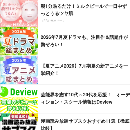
朝1分貼るだけ！ミルクピールで一日中ず
っとうるツヤ肌
（PR）サボリーノ
2026年7月夏ドラマも、注目作＆話題作が
勢ぞろい！
【夏アニメ2026】7月期夏の新アニメを一
挙紹介！
芸能界を志す10代～20代を応援！ オーデ
ィション・スクール情報はDeview
漫画読み放題サブスクおすすめ11選【徹底
比較】