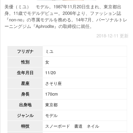
美優（ミユ） モデル。1987年11月20日生まれ、東京都出
身。11歳でモデルデビュー。2006年より、ファッション誌
『non-no』の専属モデルを務める。14年7月、パーソナルトレ
ーニングジム『Aphrodite』の取締役に就任。
2018-12-11 更新
フリガナ
ミユ
性別
女
生年月日
11/20
星座
さそり座
身長
170cm
出身地
東京都
ジャンル
モデル
特技
スノーボード 書道 ネイル