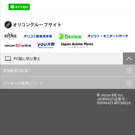
PC版に切り替え
禁無断複写転載
クッキーの使用について
© oricon ME inc.
JASRAC許諾番号：
9009642140Y38026