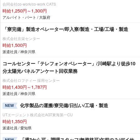
合同会社co-work/co-work CATS
時給1,250円～1,300円
アルバイト・パート / 大阪府
「寮完備」製造オペレーター/即入寮/製造・工場/工場・製造
株式会社京栄センター
時給1,500円
派遣社員 / 神奈川県
コールセンター「テレフォンオペレーター」/川崎駅より徒歩10
分太陽光パネルアンケート回収業務
株式会社ロフティー 採用センター
時給1,430円～1,787円
派遣社員 / 神奈川県
化学製品の運搬/寮完備/日払い/工場・製造
NEW
UTエージェント株式会社AGT東海第一CU
時給1,350円
派遣社員 / 愛知県
「週3から可」調理スタッフ/無資格可/午前のみ/デイサ