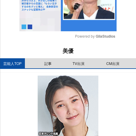
Powered by 
GliaStudios
M
美優
u
t
芸能人TOP
記事
TV出演
CM出演
e