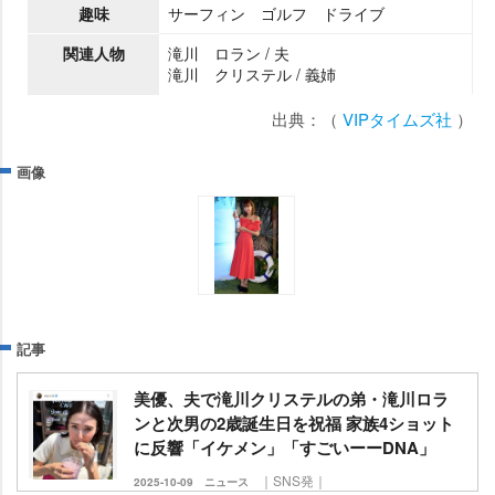
趣味
サーフィン ゴルフ ドライブ
関連人物
滝川 ロラン / 夫
滝川 クリステル / 義姉
出典：（
VIPタイムズ社
）
画像
記事
美優、夫で滝川クリステルの弟・滝川ロラ
ンと次男の2歳誕生日を祝福 家族4ショット
に反響「イケメン」「すごいーーDNA」
｜SNS発｜
2025-10-09
ニュース