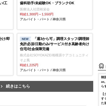
い/工
歯科助手/未経験OK・ブランクOK
医療法人社団裕栄会
時給1,300円～1,550円
アルバイト・パート / 神奈川県
分け/即
「週3から可」調理スタッフ/調理師
NEW
免許必須/日勤のみ/サービス付き高齢者向け
住宅/社会保障完備
株式会社SOYOKAZE/相模原ケアコミュニティ
そよ風
時給1,225円
アルバイト・パート / 神奈川県
韓国
as
続きはこちら
ら
【
す
た