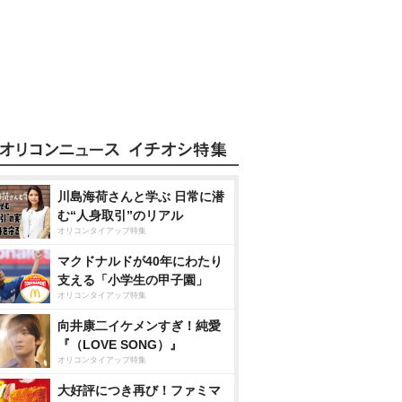
川島海荷さんと学ぶ 日常に潜
む“人身取引”のリアル
オリコンタイアップ特集
マクドナルドが40年にわたり
支える「小学生の甲子園」
オリコンタイアップ特集
向井康二イケメンすぎ！純愛
『（LOVE SONG）』
オリコンタイアップ特集
大好評につき再び！ファミマ