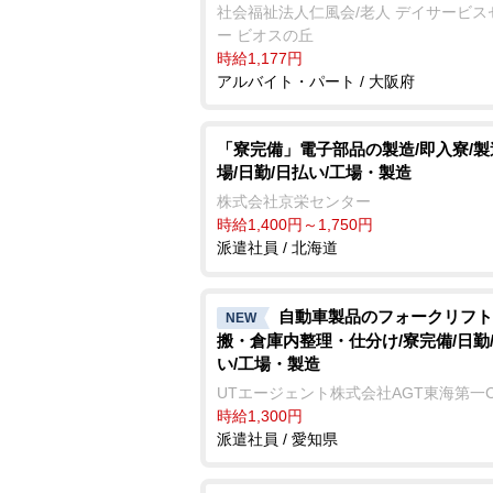
社会福祉法人仁風会/老人 デイサービス
ー ビオスの丘
時給1,177円
アルバイト・パート / 大阪府
「寮完備」電子部品の製造/即入寮/
場/日勤/日払い/工場・製造
株式会社京栄センター
時給1,400円～1,750円
派遣社員 / 北海道
自動車製品のフォークリフト
NEW
搬・倉庫内整理・仕分け/寮完備/日勤
い/工場・製造
UTエージェント株式会社AGT東海第一
時給1,300円
派遣社員 / 愛知県