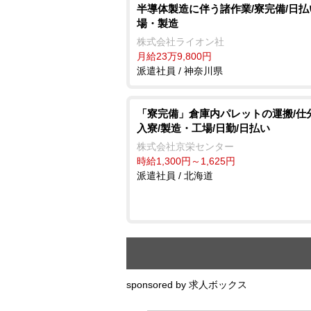
半導体製造に伴う諸作業/寮完備/日払
場・製造
株式会社ライオン社
月給23万9,800円
派遣社員 / 神奈川県
「寮完備」倉庫内パレットの運搬/仕
入寮/製造・工場/日勤/日払い
株式会社京栄センター
時給1,300円～1,625円
派遣社員 / 北海道
sponsored by 求人ボックス