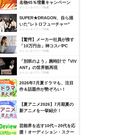
名物45％増量キャンペーン
オリコンタイアップ特集
SUPER★DRAGON、自ら描
いた”レトロフューチャー”
オリコンタイアップ特集
【驚愕】メーカー社員が推す
「10万円台」神コスパPC
オリコンタイアップ特集
「別班のよう」腕時計で『VIV
ANT』の世界観再現
オリコンタイアップ特集
2026年7月夏ドラマも、注目
作＆話題作が勢ぞろい！
【夏アニメ2026】7月期夏の
新アニメを一挙紹介！
芸能界を志す10代～20代を応
援！オーディション・スクー