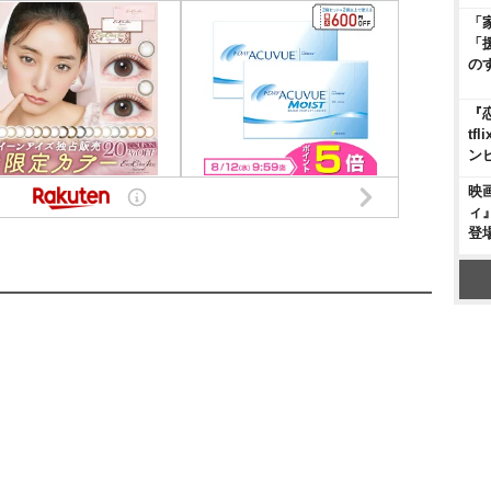
「
「
の
『
t
ン
映
ィ
登