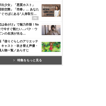
家出少女」「悪質ホスト」
援助交際」「売春」… あなた
すぐそばにある“人身取引…
恋は命がけ』で魅力炸裂！Ne
flixで今すぐ観たい…パク・ウ
ビンの名演が光る…
画『借りぐらしのアリエッテ
』キャスト・吹き替え声優・
場人物一覧／あらすじ
特集をもっと見る