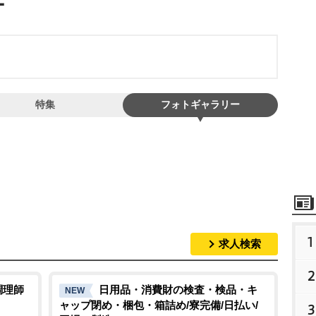
特集
フォトギャラリー
1
求人検索
2
調理師
日用品・消費財の検査・検品・キ
NEW
ャップ閉め・梱包・箱詰め/寮完備/日払い/
3