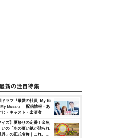
ドラマ『最愛の社員 -My Bi
, My Boss-』｜配信情報・あ
すじ・キャスト・出演者
クイズ】夏祭りの定番！金魚
くいの「あの薄い紙が貼られ
道具」の正式名称｜これ、…