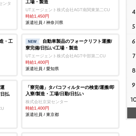
工場・製造
センタ
UTエージェント株式会社AGT南関東第二CU
4
時給1,450円
派遣社員 / 神奈川県
5
6
製造・工
自動車製品のフォークリフト運搬/
NEW
寮完備/日払い/工場・製造
7
UTエージェント株式会社AGT中部第二CU
時給1,400円
派遣社員 / 愛知県
8
9
運
「寮完備」タバコフィルターの検査/運搬/即
入寮/製造・工場/日勤/日払い
/日払
1
株式会社京栄センター
時給1,400円
CU
派遣社員 / 東京都