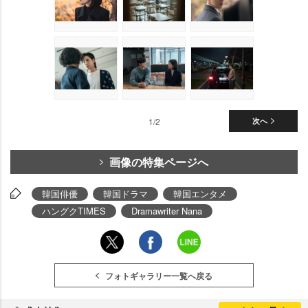
1/2
次へ
画像の特集ページへ
韓国俳優
韓国ドラマ
韓国エンタメ
ハングクTIMES
Dramawriter Nana
フォトギャラリー一覧へ戻る