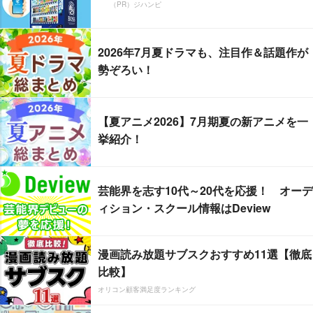
（PR）ジハンピ
2026年7月夏ドラマも、注目作＆話題作が
勢ぞろい！
【夏アニメ2026】7月期夏の新アニメを一
挙紹介！
芸能界を志す10代～20代を応援！ オーデ
ィション・スクール情報はDeview
漫画読み放題サブスクおすすめ11選【徹底
比較】
オリコン顧客満足度ランキング