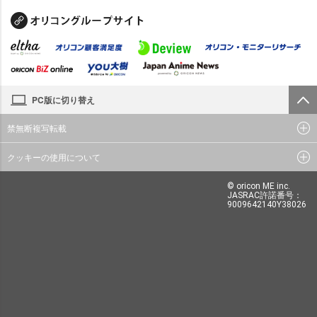
PC版に切り替え
禁無断複写転載
クッキーの使用について
© oricon ME inc.
JASRAC許諾番号：
9009642140Y38026