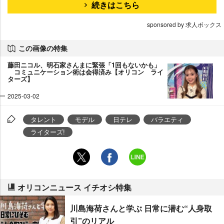
続きはこちら
sponsored by 求人ボックス
この画像の特集
藤田ニコル、明石家さんまに緊張「1回もないかも」
コミュニケーション術は会得済み【オリコン ライ
ターズ】
2025-03-02
タレント
モデル
日テレ
バラエティ
ライターズ!
オリコンニュース イチオシ特集
川島海荷さんと学ぶ 日常に潜む“人身取
引”のリアル