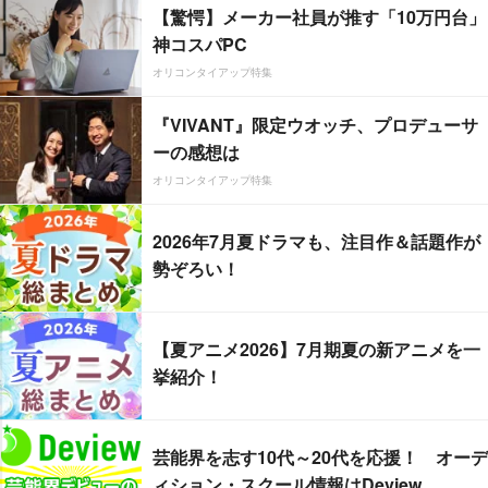
【驚愕】メーカー社員が推す「10万円台」
神コスパPC
オリコンタイアップ特集
『VIVANT』限定ウオッチ、プロデューサ
ーの感想は
オリコンタイアップ特集
2026年7月夏ドラマも、注目作＆話題作が
勢ぞろい！
【夏アニメ2026】7月期夏の新アニメを一
挙紹介！
芸能界を志す10代～20代を応援！ オーデ
ィション・スクール情報はDeview