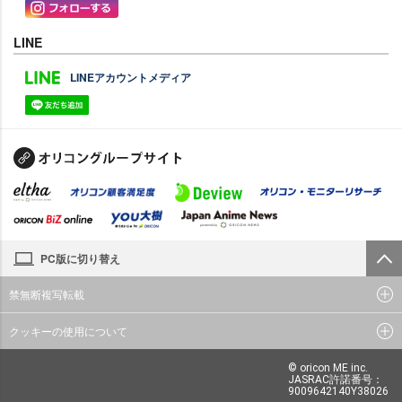
LINE
LINEアカウントメディア
PC版に切り替え
禁無断複写転載
クッキーの使用について
© oricon ME inc.
JASRAC許諾番号：
9009642140Y38026