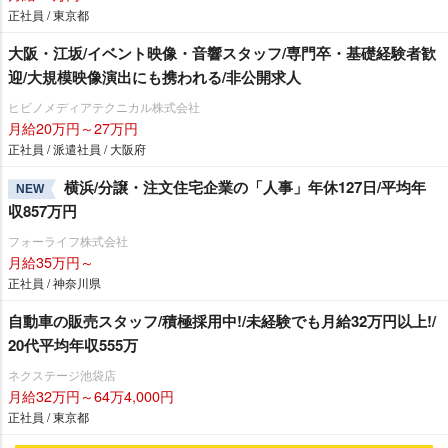
正社員 / 東京都
大阪・江坂/イベント映像・音響スタッフ/専門卒・基礎経験者歓
迎/大規模映像演出にも携われる/非公開求人
ヒビノメディアテクニカル株式会社
月給20万円～27万円
正社員 / 派遣社員 / 大阪府
横浜/分譲・注文住宅企業の「人事」年休127日/平均年
NEW
収857万円
フォーライフ株式会社
月給35万円～
正社員 / 神奈川県
自動車の販売スタッフ/積極採用中!/未経験でも月給32万円以上!/
20代平均年収555万
ネクステージ池袋店
月給32万円～64万4,000円
正社員 / 東京都