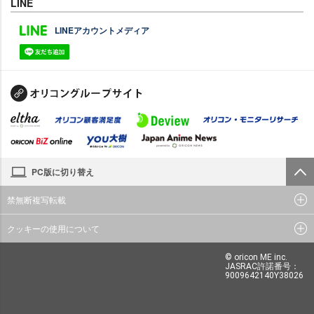
LINE
LINEアカウントメディア
PC版に切り替え
禁無断複写転載
クッキーの使用について
© oricon ME inc.
JASRAC許諾番号：
9009642140Y38026