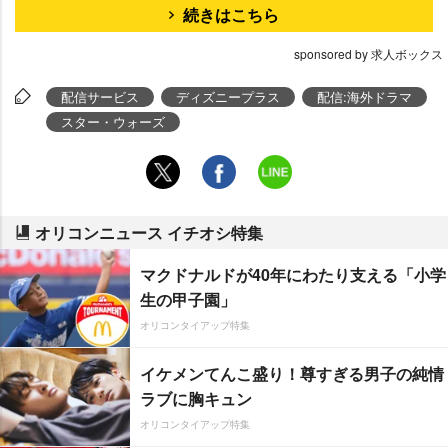
続きはこちら
sponsored by 求人ボックス
配信サービス
ディズニープラス
配信:海外ドラマ
スター・ウォーズ
オリコンニュース イチオシ特集
マクドナルドが40年にわたり支える「小学
生の甲子園」
オリコンタイアップ特集
イケメンてんこ盛り！尊すぎる男子の純情
ラブに胸キュン
オリコンタイアップ特集