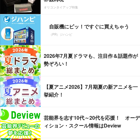
オリコンタイアップ特集
自販機にピッ！ですぐに買えちゃう
（PR）ジハンピ
2026年7月夏ドラマも、注目作＆話題作が
勢ぞろい！
【夏アニメ2026】7月期夏の新アニメを一
挙紹介！
芸能界を志す10代～20代を応援！ オーデ
ィション・スクール情報はDeview