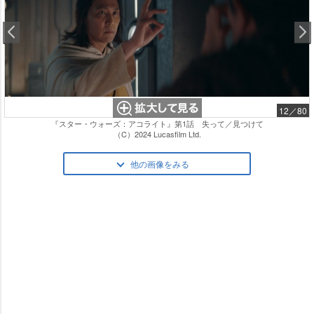
12／80
『スター・ウォーズ：アコライト』第1話 失って／見つけて
（C）2024 Lucasfilm Ltd.
他の画像をみる