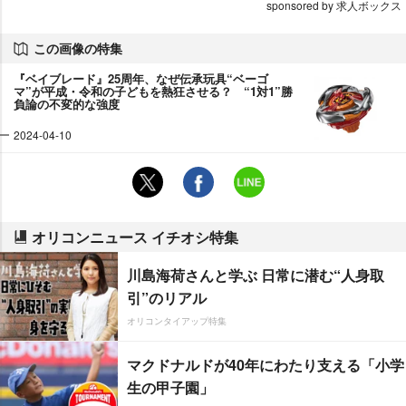
sponsored by 求人ボックス
この画像の特集
『ベイブレード』25周年、なぜ伝承玩具“ベーゴ
マ”が平成・令和の子どもを熱狂させる？ “1対1”勝
負論の不変的な強度
2024-04-10
オリコンニュース イチオシ特集
川島海荷さんと学ぶ 日常に潜む“人身取
引”のリアル
オリコンタイアップ特集
マクドナルドが40年にわたり支える「小学
生の甲子園」