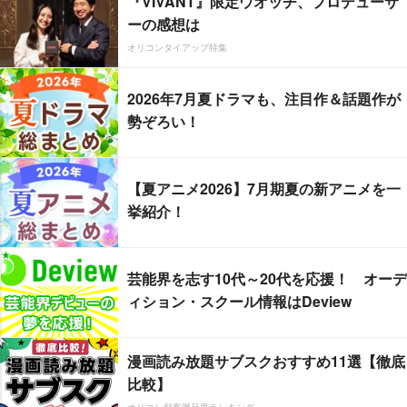
『VIVANT』限定ウオッチ、プロデューサ
ーの感想は
オリコンタイアップ特集
2026年7月夏ドラマも、注目作＆話題作が
勢ぞろい！
【夏アニメ2026】7月期夏の新アニメを一
挙紹介！
芸能界を志す10代～20代を応援！ オーデ
ィション・スクール情報はDeview
漫画読み放題サブスクおすすめ11選【徹底
比較】