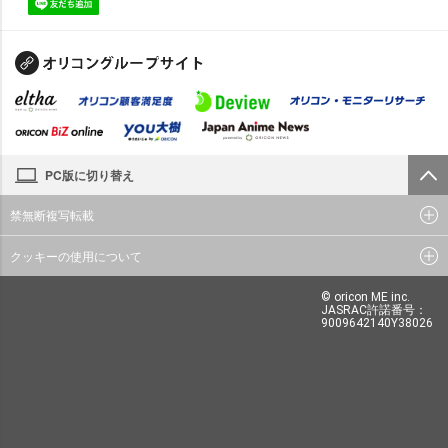
PC版に切り替え
禁無断複写転載
クッキーの使用について
© oricon ME inc.
JASRAC許諾番号：
9009642140Y38026