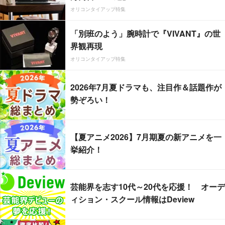
オリコンタイアップ特集
「別班のよう」腕時計で『VIVANT』の世
界観再現
オリコンタイアップ特集
2026年7月夏ドラマも、注目作＆話題作が
勢ぞろい！
【夏アニメ2026】7月期夏の新アニメを一
挙紹介！
芸能界を志す10代～20代を応援！ オーデ
ィション・スクール情報はDeview