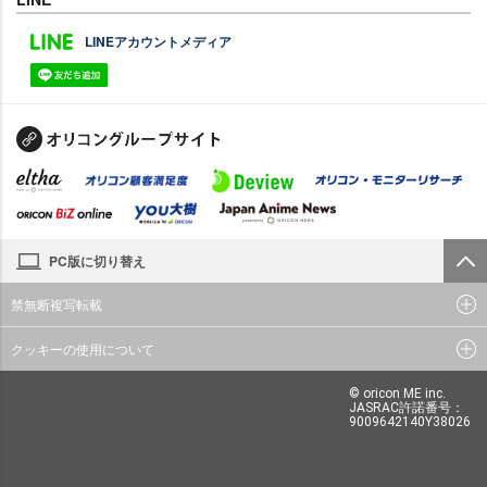
LINEアカウントメディア
PC版に切り替え
禁無断複写転載
クッキーの使用について
© oricon ME inc.
JASRAC許諾番号：
9009642140Y38026