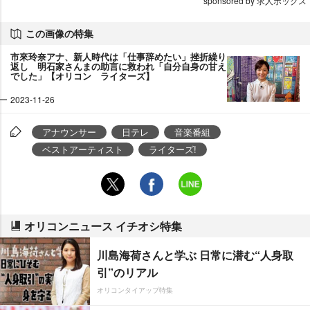
sponsored by 求人ボックス
この画像の特集
市來玲奈アナ、新人時代は「仕事辞めたい」挫折繰り
返し 明石家さんまの助言に救われ「自分自身の甘え
でした」【オリコン ライターズ】
2023-11-26
アナウンサー
日テレ
音楽番組
ベストアーティスト
ライターズ!
オリコンニュース イチオシ特集
川島海荷さんと学ぶ 日常に潜む“人身取
引”のリアル
オリコンタイアップ特集