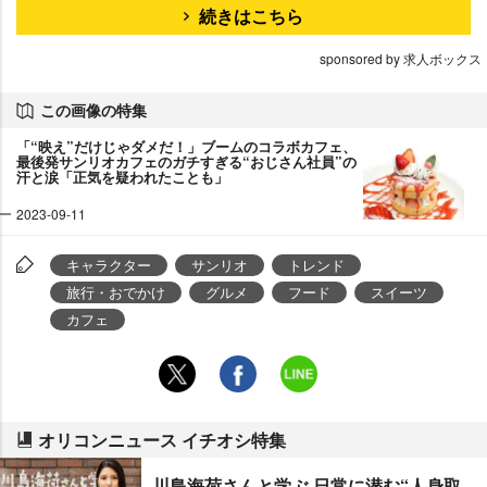
続きはこちら
sponsored by 求人ボックス
この画像の特集
「“映え”だけじゃダメだ！」ブームのコラボカフェ、
最後発サンリオカフェのガチすぎる“おじさん社員”の
汗と涙「正気を疑われたことも」
2023-09-11
キャラクター
サンリオ
トレンド
旅行・おでかけ
グルメ
フード
スイーツ
カフェ
オリコンニュース イチオシ特集
川島海荷さんと学ぶ 日常に潜む“人身取