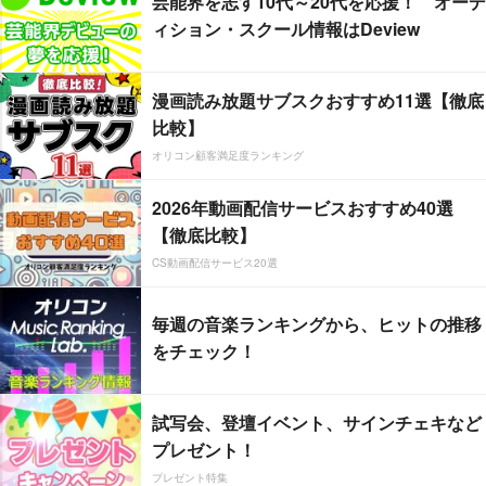
芸能界を志す10代～20代を応援！ オーデ
ィション・スクール情報はDeview
漫画読み放題サブスクおすすめ11選【徹底
比較】
オリコン顧客満足度ランキング
2026年動画配信サービスおすすめ40選
【徹底比較】
CS動画配信サービス20選
毎週の音楽ランキングから、ヒットの推移
をチェック！
試写会、登壇イベント、サインチェキなど
プレゼント！
プレゼント特集