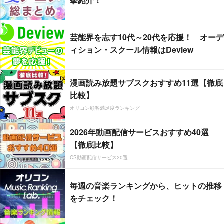
挙紹介！
芸能界を志す10代～20代を応援！ オーデ
ィション・スクール情報はDeview
漫画読み放題サブスクおすすめ11選【徹底
比較】
オリコン顧客満足度ランキング
2026年動画配信サービスおすすめ40選
【徹底比較】
CS動画配信サービス20選
毎週の音楽ランキングから、ヒットの推移
をチェック！