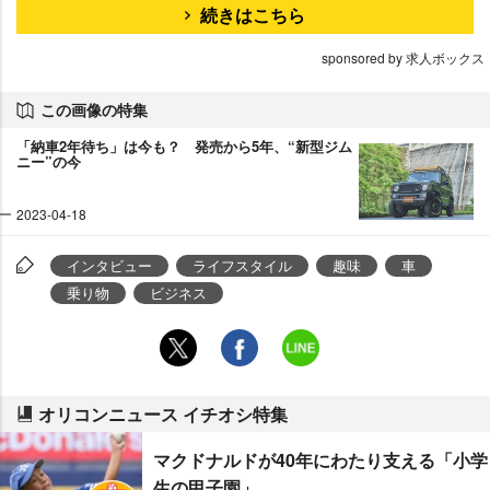
続きはこちら
sponsored by 求人ボックス
この画像の特集
「納車2年待ち」は今も？ 発売から5年、“新型ジム
ニー”の今
2023-04-18
インタビュー
ライフスタイル
趣味
車
乗り物
ビジネス
オリコンニュース イチオシ特集
マクドナルドが40年にわたり支える「小学
生の甲子園」