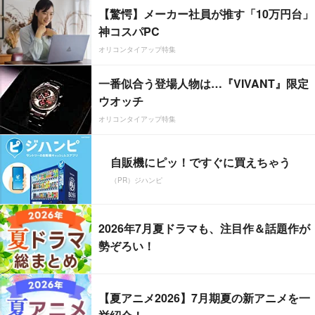
【驚愕】メーカー社員が推す「10万円台」
神コスパPC
オリコンタイアップ特集
一番似合う登場人物は…『VIVANT』限定
ウオッチ
オリコンタイアップ特集
自販機にピッ！ですぐに買えちゃう
（PR）ジハンピ
2026年7月夏ドラマも、注目作＆話題作が
勢ぞろい！
【夏アニメ2026】7月期夏の新アニメを一