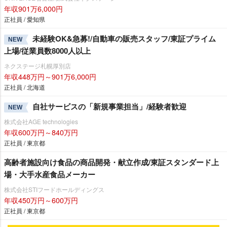
年収901万6,000円
正社員 / 愛知県
未経験OK&急募!/自動車の販売スタッフ/東証プライム
NEW
上場/従業員数8000人以上
ネクステージ札幌厚別店
年収448万円～901万6,000円
正社員 / 北海道
自社サービスの「新規事業担当」/経験者歓迎
NEW
株式会社AGE technologies
年収600万円～840万円
正社員 / 東京都
高齢者施設向け食品の商品開発・献立作成/東証スタンダード上
場・大手水産食品メーカー
株式会社STIフードホールディングス
年収450万円～600万円
正社員 / 東京都