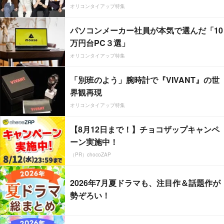
オリコンタイアップ特集
パソコンメーカー社員が本気で選んだ「10
万円台PC３選」
オリコンタイアップ特集
「別班のよう」腕時計で『VIVANT』の世
界観再現
オリコンタイアップ特集
【8月12日まで！】チョコザップキャンペ
ーン実施中！
（PR）chocoZAP
2026年7月夏ドラマも、注目作＆話題作が
勢ぞろい！