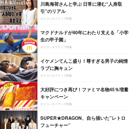
川島海荷さんと学ぶ 日常に潜む“人身取
引”のリアル
オリコンタイアップ特集
マクドナルドが40年にわたり支える「小学
生の甲子園」
オリコンタイアップ特集
イケメンてんこ盛り！尊すぎる男子の純情
ラブに胸キュン
オリコンタイアップ特集
大好評につき再び！ファミマ名物45％増量
キャンペーン
オリコンタイアップ特集
SUPER★DRAGON、自ら描いた”レトロ
フューチャー”