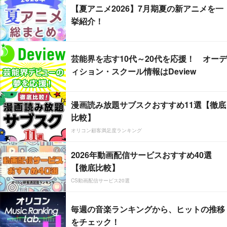
【夏アニメ2026】7月期夏の新アニメを一
挙紹介！
芸能界を志す10代～20代を応援！ オーデ
ィション・スクール情報はDeview
漫画読み放題サブスクおすすめ11選【徹底
比較】
オリコン顧客満足度ランキング
2026年動画配信サービスおすすめ40選
【徹底比較】
CS動画配信サービス20選
毎週の音楽ランキングから、ヒットの推移
をチェック！