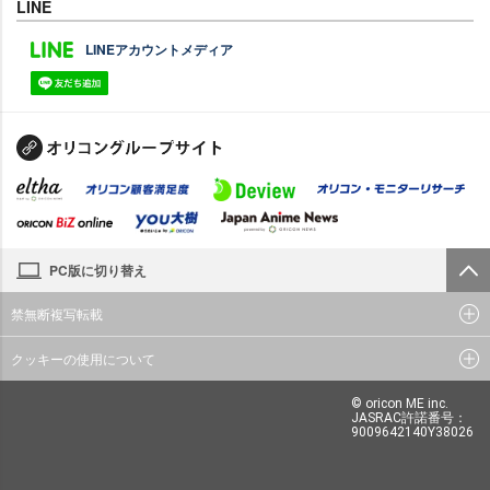
LINE
LINEアカウントメディア
PC版に切り替え
禁無断複写転載
クッキーの使用について
© oricon ME inc.
JASRAC許諾番号：
9009642140Y38026