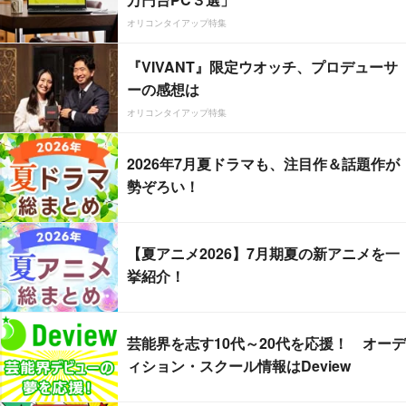
オリコンタイアップ特集
『VIVANT』限定ウオッチ、プロデューサ
ーの感想は
オリコンタイアップ特集
2026年7月夏ドラマも、注目作＆話題作が
勢ぞろい！
【夏アニメ2026】7月期夏の新アニメを一
挙紹介！
芸能界を志す10代～20代を応援！ オーデ
ィション・スクール情報はDeview