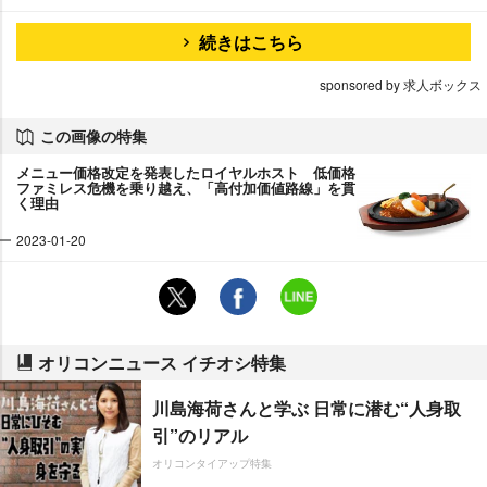
続きはこちら
sponsored by 求人ボックス
この画像の特集
メニュー価格改定を発表したロイヤルホスト 低価格
ファミレス危機を乗り越え、「高付加価値路線」を貫
く理由
2023-01-20
オリコンニュース イチオシ特集
川島海荷さんと学ぶ 日常に潜む“人身取
引”のリアル
オリコンタイアップ特集