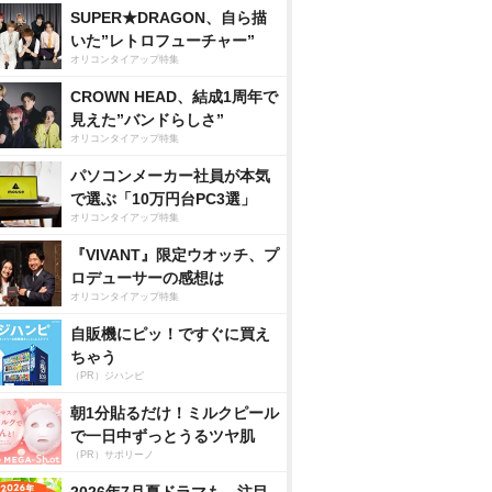
SUPER★DRAGON、自ら描
いた”レトロフューチャー”
オリコンタイアップ特集
CROWN HEAD、結成1周年で
見えた”バンドらしさ”
オリコンタイアップ特集
パソコンメーカー社員が本気
で選ぶ「10万円台PC3選」
オリコンタイアップ特集
『VIVANT』限定ウオッチ、プ
ロデューサーの感想は
オリコンタイアップ特集
自販機にピッ！ですぐに買え
ちゃう
（PR）ジハンピ
朝1分貼るだけ！ミルクピール
で一日中ずっとうるツヤ肌
（PR）サボリーノ