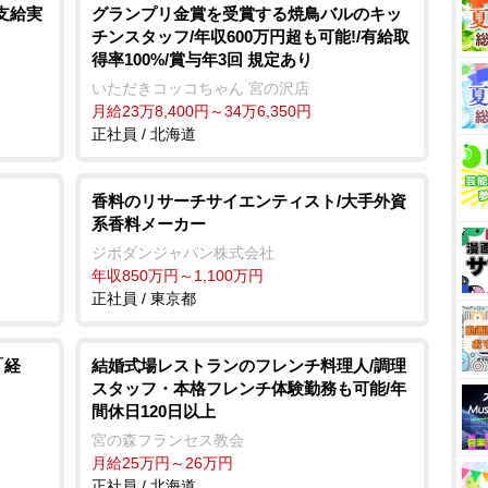
支給実
グランプリ金賞を受賞する焼鳥バルのキッ
チンスタッフ/年収600万円超も可能!/有給取
得率100%/賞与年3回 規定あり
いただきコッコちゃん 宮の沢店
月給23万8,400円～34万6,350円
正社員 / 北海道
香料のリサーチサイエンティスト/大手外資
系香料メーカー
ジボダンジャパン株式会社
年収850万円～1,100万円
正社員 / 東京都
「経
結婚式場レストランのフレンチ料理人/調理
スタッフ・本格フレンチ体験勤務も可能/年
間休日120日以上
宮の森フランセス教会
月給25万円～26万円
正社員 / 北海道