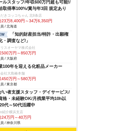
ールスタッフ/年収600万円超も可能!/
給取得率100%/賞与年3回 規定あり
だきコッコちゃん 北8条店
23万8,400円～34万6,350円
員 / 北海道
「知的財産担当/特許・出願権
EW
化・調査など/」
イリスオーヤマ株式会社
500万円～850万円
員 / 大阪府
業100年を迎える化粧品メーカー
式会社大島椿本舗
450万円～580万円
員 / 東京都
がい者支援スタッフ・デイサービス/
資格・未経験OK/月残業平均10h以
/20代～50代活躍中
trio紹介横浜支店
給24万円～40万円
員 / 神奈川県