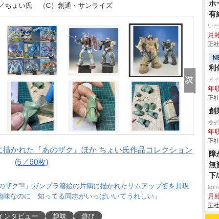
ホ
／ちょい氏 （C）創通・サンライズ
有
いた
月給
正社
N
利
ア
年収
正社
創
株
年収
正社
に描かれた『あのザク』ほか ちょい氏作品コレクション
障
(5／60枚)
無
下
のザク”!!」ガンプラ箱絵の片隅に描かれたサムアップ姿を具現
ko
地味なのに「知ってる同志がいっぱいいてうれしい」
月
正社
インタビュー
趣味
遊び