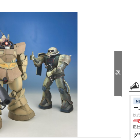
N
ー
株式会
年収
正社
グ