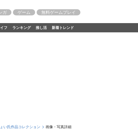
ンガ
ゲーム
無料ゲームプレイ
イフ
ランキング
推し活
新着トレンド
ちょい氏作品コレクション
画像・写真詳細