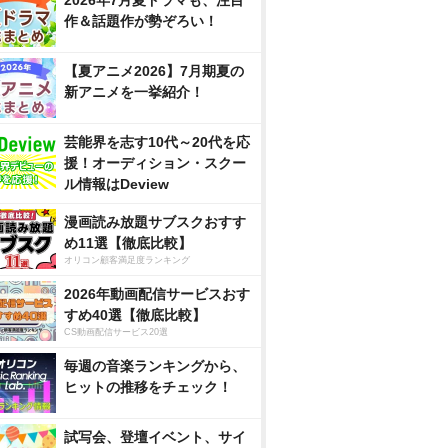
2026年7月夏ドラマも、注目
作＆話題作が勢ぞろい！
【夏アニメ2026】7月期夏の
新アニメを一挙紹介！
芸能界を志す10代～20代を応
援！オーディション・スクー
ル情報はDeview
漫画読み放題サブスクおすす
め11選【徹底比較】
オリコン顧客満足度ランキング
2026年動画配信サービスおす
すめ40選【徹底比較】
CS動画配信サービス20選
毎週の音楽ランキングから、
ヒットの推移をチェック！
試写会、登壇イベント、サイ