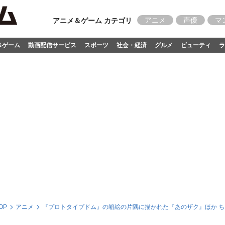
アニメ
声優
マ
アニメ＆ゲーム カテゴリ
&ゲーム
動画配信サービス
スポーツ
社会・経済
グルメ
ビューティ
ラ
OP
アニメ
『プロトタイプドム』の箱絵の片隅に描かれた『あのザク』ほか 