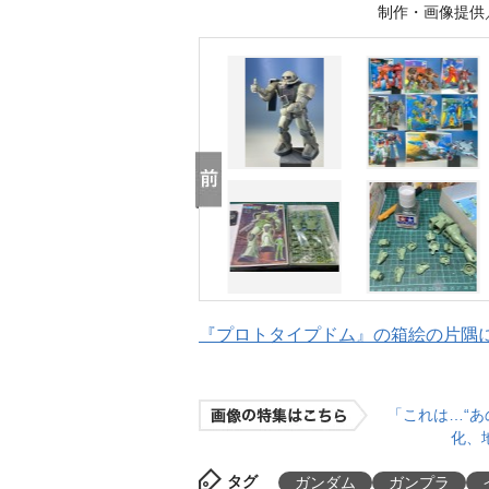
制作・画像提供
『プロトタイプドム』の箱絵の片隅
「これは…“あ
化、
タグ
ガンダム
ガンプラ