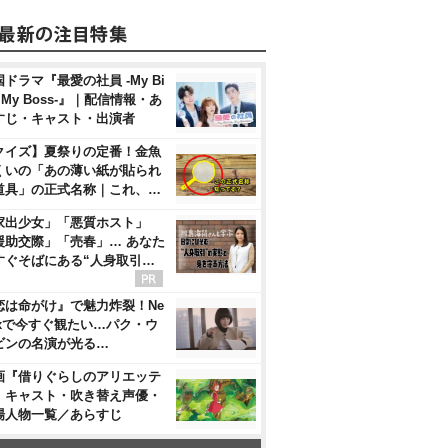
ドラマ『最愛の社員 -My Bi
, My Boss-』｜配信情報・あ
すじ・キャスト・出演者
クイズ】夏祭りの定番！金魚
くいの「あの薄い紙が貼られ
道具」の正式名称｜これ、…
家出少女」「悪質ホスト」
援助交際」「売春」… あなた
すぐそばにある“人身取引…
恋は命がけ』で魅力炸裂！Ne
flixで今すぐ観たい…パク・ウ
ビンの名演が光る…
画『借りぐらしのアリエッテ
』キャスト・吹き替え声優・
場人物一覧／あらすじ