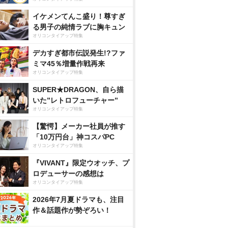
イケメンてんこ盛り！尊すぎ
る男子の純情ラブに胸キュン
オリコンタイアップ特集
デカすぎ都市伝説発生!?ファ
ミマ45％増量作戦再来
オリコンタイアップ特集
SUPER★DRAGON、自ら描
いた”レトロフューチャー”
オリコンタイアップ特集
【驚愕】メーカー社員が推す
「10万円台」神コスパPC
オリコンタイアップ特集
『VIVANT』限定ウオッチ、プ
ロデューサーの感想は
オリコンタイアップ特集
2026年7月夏ドラマも、注目
作＆話題作が勢ぞろい！