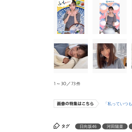
1～30／73
件
「私っていつも
タグ
日向坂46
河田陽菜