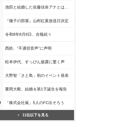
池田と結婚した佐藤佳奈アナとは…
『徹子の部屋』山村紅葉放送日決定
令和8年8月8日、吉報続々
西鉄、“不適切音声”に声明
松本伊代、すっぴん披露に驚く声
大野智「さと島」初のイベント発表
重岡大毅、結婚＆第1子誕生を報告
0
「株式会社嵐」5人のFC出そろう
11位以下を見る