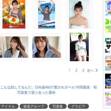
1
2
3
次へ
こんな顔してるんだ」日向坂46の“愛されガール”河田陽菜 初
写真集で巡り会った運命
アイドル
坂道グループ
写真集
グラビア