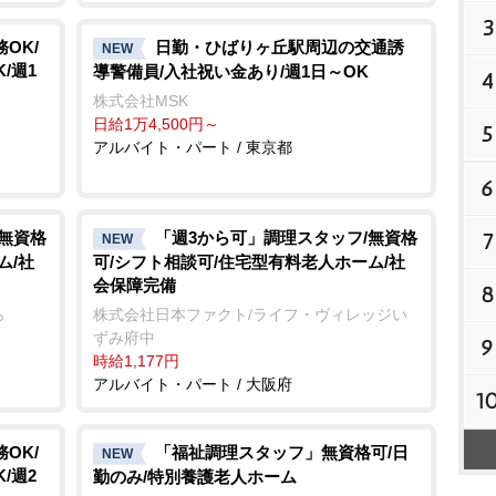
3
OK/
日勤・ひばりヶ丘駅周辺の交通誘
NEW
/週1
導警備員/入社祝い金あり/週1日～OK
4
株式会社MSK
日給1万4,500円～
5
アルバイト・パート / 東京都
6
/無資格
「週3から可」調理スタッフ/無資格
7
NEW
ム/社
可/シフト相談可/住宅型有料老人ホーム/社
会保障完備
8
ら
株式会社日本ファクト/ライフ・ヴィレッジい
ずみ府中
9
時給1,177円
アルバイト・パート / 大阪府
1
OK/
「福祉調理スタッフ」無資格可/日
NEW
/週2
勤のみ/特別養護老人ホーム