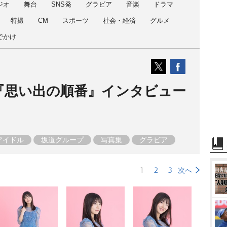
ジオ
舞台
SNS発
グラビア
音楽
ドラマ
特撮
CM
スポーツ
社会・経済
グルメ
でかけ
集『思い出の順番』インタビュー
アイドル
坂道グループ
写真集
グラビア
1
2
3
次へ