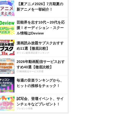
【夏アニメ2026】7月期夏の
新アニメを一挙紹介！
芸能界を志す10代～20代を応
援！オーディション・スクー
ル情報はDeview
漫画読み放題サブスクおすす
め11選【徹底比較】
オリコン顧客満足度ランキング
2026年動画配信サービスおす
すめ40選【徹底比較】
CS動画配信サービス20選
毎週の音楽ランキングから、
ヒットの推移をチェック！
試写会、登壇イベント、サイ
ンチェキなどプレゼント！
プレゼント特集