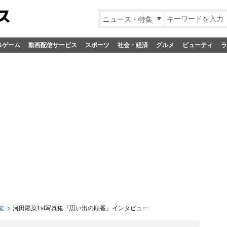
ニュース・特集
&ゲーム
動画配信サービス
スポーツ
社会・経済
グルメ
ビューティ
ラ
能
河田陽菜1st写真集『思い出の順番』インタビュー