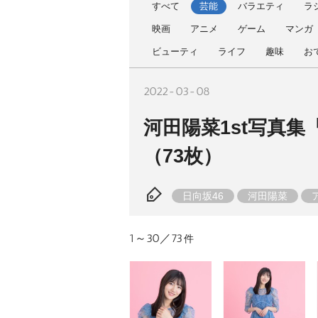
すべて
芸能
バラエティ
ラ
映画
アニメ
ゲーム
マンガ
ビューティ
ライフ
趣味
お
2022-03-08
河田陽菜1st写真
（73枚）
日向坂46
河田陽菜
1～30／73
件