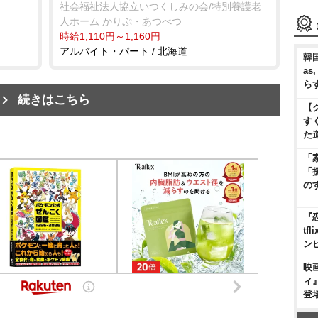
社会福祉法人協立いつくしみの会/特別養護老
人ホーム かりぷ・あつべつ
時給1,110円～1,160円
アルバイト・パート / 北海道
韓国
as
ら
続きはこちら
【
す
た
「
「
の
『
t
ン
映
ィ
登