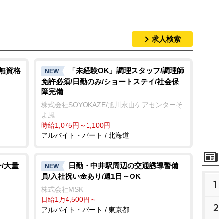
求人検索
/無資格
「未経験OK」調理スタッフ/調理師
NEW
免許必須/日勤のみ/ショートステイ/社会保
障完備
株式会社SOYOKAZE/旭川永山ケアセンターそ
よ風
時給1,075円～1,100円
アルバイト・パート / 北海道
/大量
日勤・中井駅周辺の交通誘導警備
NEW
員/入社祝い金あり/週1日～OK
1
株式会社MSK
日給1万4,500円～
2
アルバイト・パート / 東京都