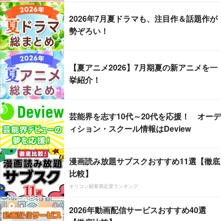
2026年7月夏ドラマも、注目作＆話題作が
勢ぞろい！
【夏アニメ2026】7月期夏の新アニメを一
挙紹介！
芸能界を志す10代～20代を応援！ オーデ
ィション・スクール情報はDeview
漫画読み放題サブスクおすすめ11選【徹底
比較】
オリコン顧客満足度ランキング
2026年動画配信サービスおすすめ40選