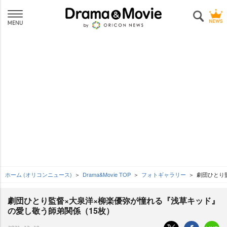
ホーム (オリコンニュース)
Drama&Movie TOP
フォトギャラリー
劇団ひとり
劇団ひとり監督×大泉洋×柳楽優弥が憧れる『浅草キッド』
の愛し敬う師弟関係（15枚）