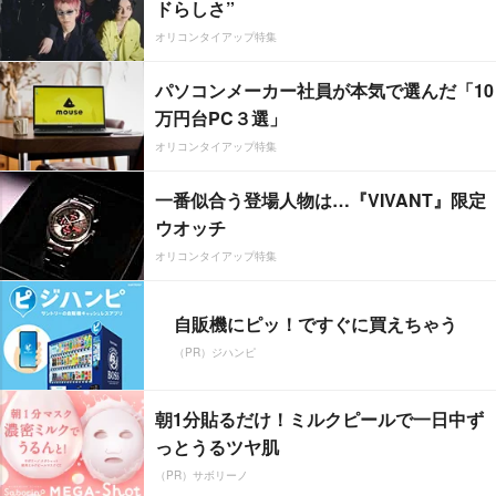
ドらしさ”
オリコンタイアップ特集
パソコンメーカー社員が本気で選んだ「10
万円台PC３選」
オリコンタイアップ特集
一番似合う登場人物は…『VIVANT』限定
ウオッチ
オリコンタイアップ特集
自販機にピッ！ですぐに買えちゃう
（PR）ジハンピ
朝1分貼るだけ！ミルクピールで一日中ず
っとうるツヤ肌
（PR）サボリーノ