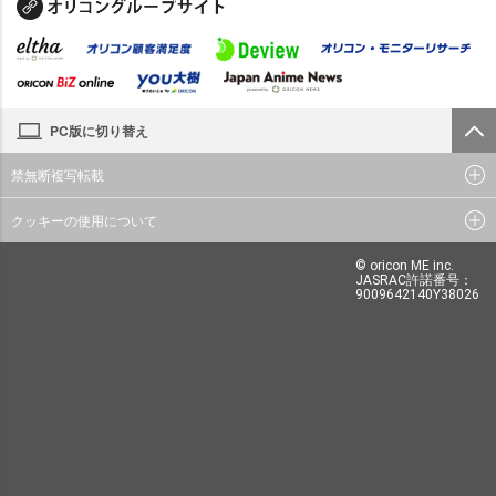
PC版に切り替え
禁無断複写転載
クッキーの使用について
© oricon ME inc.
JASRAC許諾番号：
9009642140Y38026