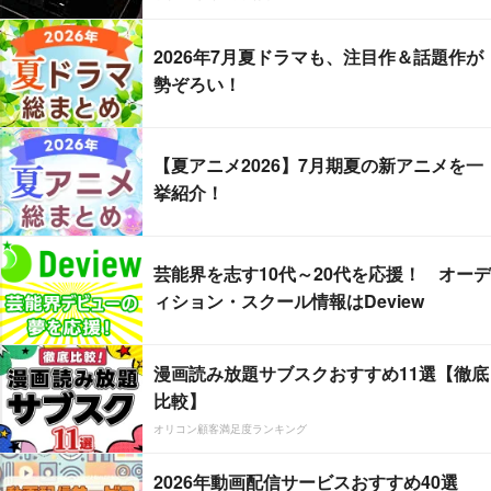
2026年7月夏ドラマも、注目作＆話題作が
勢ぞろい！
【夏アニメ2026】7月期夏の新アニメを一
挙紹介！
芸能界を志す10代～20代を応援！ オーデ
ィション・スクール情報はDeview
漫画読み放題サブスクおすすめ11選【徹底
比較】
オリコン顧客満足度ランキング
2026年動画配信サービスおすすめ40選