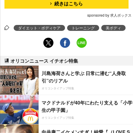
続きはこちら
sponsored by 求人ボックス
ダイエット・ボディケア
トレーニング
美ボディ
オリコンニュース イチオシ特集
川島海荷さんと学ぶ 日常に潜む“人身取
引”のリアル
オリコンタイアップ特集
マクドナルドが40年にわたり支える「小学
生の甲子園」
オリコンタイアップ特集
向井康二イケメンすぎ！純愛『（LOVE S