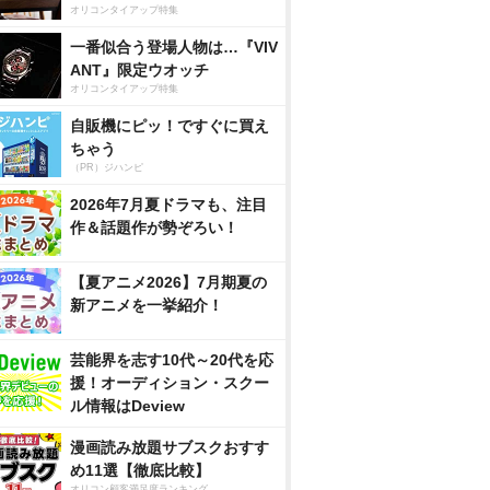
オリコンタイアップ特集
一番似合う登場人物は…『VIV
ANT』限定ウオッチ
オリコンタイアップ特集
自販機にピッ！ですぐに買え
ちゃう
（PR）ジハンピ
2026年7月夏ドラマも、注目
作＆話題作が勢ぞろい！
【夏アニメ2026】7月期夏の
新アニメを一挙紹介！
芸能界を志す10代～20代を応
援！オーディション・スクー
ル情報はDeview
漫画読み放題サブスクおすす
め11選【徹底比較】
オリコン顧客満足度ランキング