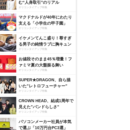
む“人身取引”のリアル
オリコンタイアップ特集
マクドナルドが40年にわたり
支える「小学生の甲子園」
オリコンタイアップ特集
イケメンてんこ盛り！尊すぎ
る男子の純情ラブに胸キュン
オリコンタイアップ特集
お値段そのまま45％増量！フ
ァミマ夏の大盤振る舞い
オリコンタイアップ特集
SUPER★DRAGON、自ら描
いた”レトロフューチャー”
オリコンタイアップ特集
CROWN HEAD、結成1周年で
見えた”バンドらしさ”
オリコンタイアップ特集
パソコンメーカー社員が本気
で選ぶ「10万円台PC3選」