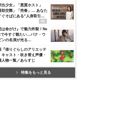
家出少女」「悪質ホスト」
援助交際」「売春」… あなた
すぐそばにある“人身取引…
恋は命がけ』で魅力炸裂！Ne
flixで今すぐ観たい…パク・ウ
ビンの名演が光る…
画『借りぐらしのアリエッテ
』キャスト・吹き替え声優・
場人物一覧／あらすじ
特集をもっと見る