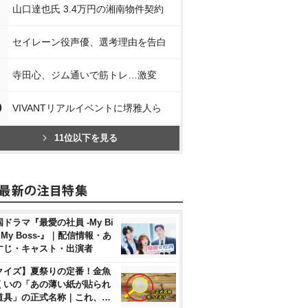
山口達也氏 3.4万円の湘南物件契約
セイレーン役声優、選考理由を告白
寺田心、ジム通いで筋トレ…激変
0
VIVANTリアルイベントに堺雅人ら
11位以下を見る
ドラマ『最愛の社員 -My Bi
, My Boss-』｜配信情報・あ
すじ・キャスト・出演者
クイズ】夏祭りの定番！金魚
くいの「あの薄い紙が貼られ
道具」の正式名称｜これ、…