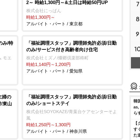
2～ 時給1,300円～&土日は時給50円UP
7
株式会社にっぱん
時給1,300円～
8
アルバイト・パート / 東京都
9
のみ/特
「福祉調理スタッフ」調理師免許必須/日勤
1
のみ/サービス付き高齢者向け住宅
 モエ
株式会社ミズノ/燦郷倶楽部柊町
時給1,140円～1,200円
アルバイト・パート / 愛知県
!主婦の
「福祉調理スタッフ」調理師免許必須/日勤
韓国
のみ/ショートステイ
/東山
as
株式会社SOYOKAZE/青葉台ケアセンターそよ
ら
風
【
時給1,250円～1,300円
す
アルバイト・パート / 神奈川県
た