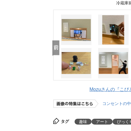
冷蔵庫前
Mozuさんの『こび
コンセントの中
タグ
趣味
アート
びっく