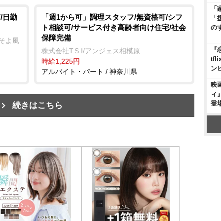
「
/日勤
「週1から可」調理スタッフ/無資格可/シフ
「
ト相談可/サービス付き高齢者向け住宅/社会
の
保障完備
ーそよ風
『
株式会社T.S.I/アンジェス相模原
t
時給1,225円
ン
アルバイト・パート / 神奈川県
映
ィ
登
続きはこちら