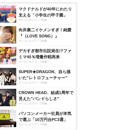
マクドナルドが40年にわたり
支える「小学生の甲子園」
オリコンタイアップ特集
向井康二イケメンすぎ！純愛
『（LOVE SONG）』
オリコンタイアップ特集
デカすぎ都市伝説発生!?ファ
ミマ45％増量作戦再来
オリコンタイアップ特集
SUPER★DRAGON、自ら描
いた”レトロフューチャー”
オリコンタイアップ特集
CROWN HEAD、結成1周年で
見えた”バンドらしさ”
オリコンタイアップ特集
パソコンメーカー社員が本気
で選ぶ「10万円台PC3選」
オリコンタイアップ特集