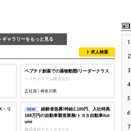
トギャラリーをもっと見る
1
求人検索
2
3
ペプチド創薬での薬物動態/リーダークラス
ペプチドリーム株式会社
4
正社員 / 神奈川県
5
ス・リ
経験者急募!時給2,100円、入社特典
NEW
6
168万円の自動車製造業務/トヨタ自動車/tut
umi
7
株式会社テクノスマイル