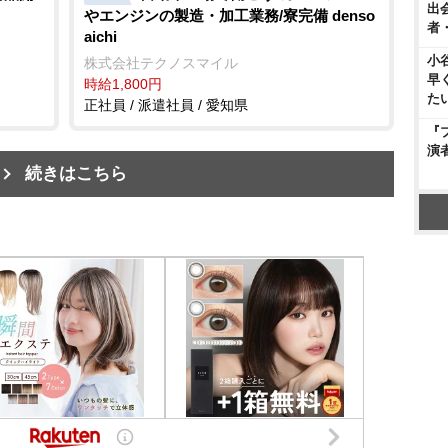
出
エンジンの製造・加工業務/寮完備 denso
者
aichi
小
株式会社テクノスマイル
早
時給1,800円
た
正社員 / 派遣社員 / 愛知県
『
演
続きはこちら