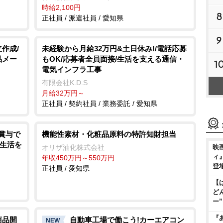
時給2,100円
8
正社員 / 派遣社員 / 愛知県
9
作成/
未経験から月給32万円&土日休み!/電話応募
品メー
もOK/応募者全員面接/生活を支える通信・
1
電気インフラ工事
有限会社K.D.S
月給32万円～
正社員 / 契約社員 / 業務委託 / 愛知県
・賞与で
機能性素材・化粧品原料の特許知財担当
で生活を
映
オリザ油化株式会社
ィ
年収450万円～550万円
登
正社員 / 愛知県
【
ど
ー
『
商品開
自動車工場で働こう!カーエアコン
NEW