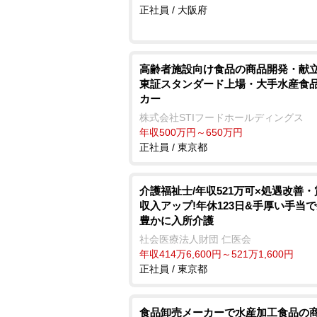
正社員 / 大阪府
高齢者施設向け食品の商品開発・献立
東証スタンダード上場・大手水産食
カー
株式会社STIフードホールディングス
年収500万円～650万円
正社員 / 東京都
介護福祉士/年収521万可×処遇改善
収入アップ!年休123日&手厚い手当
豊かに入所介護
社会医療法人財団 仁医会
年収414万6,600円～521万1,600円
正社員 / 東京都
食品卸売メーカーで水産加工食品の