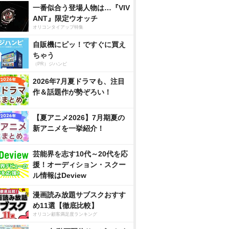
一番似合う登場人物は…『VIV
ANT』限定ウオッチ
オリコンタイアップ特集
自販機にピッ！ですぐに買え
ちゃう
（PR）ジハンピ
2026年7月夏ドラマも、注目
作＆話題作が勢ぞろい！
【夏アニメ2026】7月期夏の
新アニメを一挙紹介！
芸能界を志す10代～20代を応
援！オーディション・スクー
ル情報はDeview
漫画読み放題サブスクおすす
め11選【徹底比較】
オリコン顧客満足度ランキング