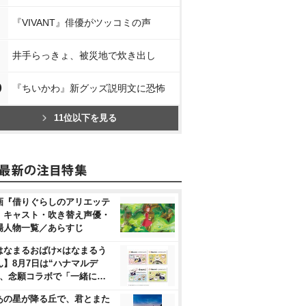
『VIVANT』俳優がツッコミの声
井手らっきょ、被災地で炊き出し
0
『ちいかわ』新グッズ説明文に恐怖
11位以下を見る
画『借りぐらしのアリエッテ
』キャスト・吹き替え声優・
場人物一覧／あらすじ
はなまるおばけ×はなまるう
ん】8月7日は“ハナマルデ
”、念願コラボで「一緒に…
あの星が降る丘で、君とまた