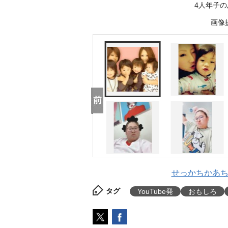
4人年子
画像
せっかちかあち
タグ
YouTube発
おもしろ