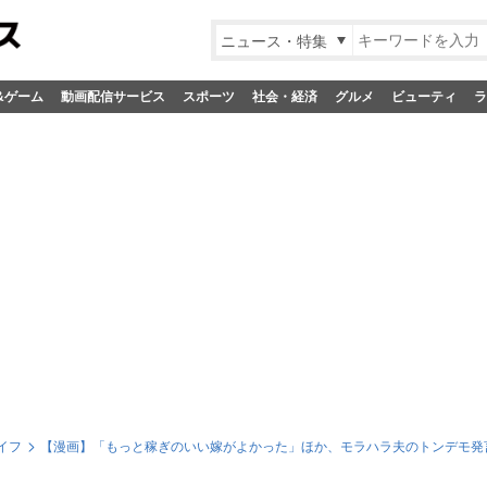
ニュース・特集
&ゲーム
動画配信サービス
スポーツ
社会・経済
グルメ
ビューティ
ラ
イフ
【漫画】「もっと稼ぎのいい嫁がよかった」ほか、モラハラ夫のトンデモ発