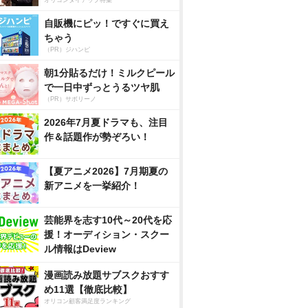
オリコンタイアップ特集
自販機にピッ！ですぐに買え
ちゃう
（PR）ジハンピ
朝1分貼るだけ！ミルクピール
で一日中ずっとうるツヤ肌
（PR）サボリーノ
2026年7月夏ドラマも、注目
作＆話題作が勢ぞろい！
【夏アニメ2026】7月期夏の
新アニメを一挙紹介！
芸能界を志す10代～20代を応
援！オーディション・スクー
ル情報はDeview
漫画読み放題サブスクおすす
め11選【徹底比較】
オリコン顧客満足度ランキング