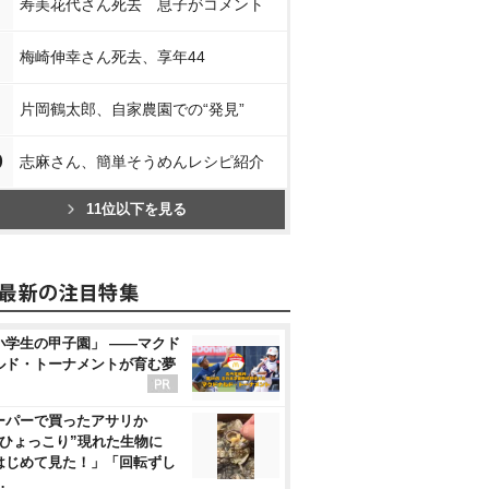
寿美花代さん死去 息子がコメント
梅崎伸幸さん死去、享年44
片岡鶴太郎、自家農園での“発見”
0
志麻さん、簡単そうめんレシピ紹介
11位以下を見る
小学生の甲子園」 ――マクド
ルド・トーナメントが育む夢
ーパーで買ったアサリか
“ひょっこり”現れた生物に
はじめて見た！」「回転ずし
…