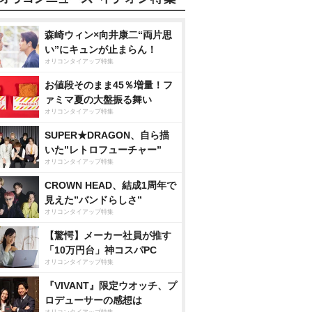
森崎ウィン×向井康二“両片思
い”にキュンが止まらん！
オリコンタイアップ特集
お値段そのまま45％増量！フ
ァミマ夏の大盤振る舞い
オリコンタイアップ特集
SUPER★DRAGON、自ら描
いた”レトロフューチャー”
オリコンタイアップ特集
CROWN HEAD、結成1周年で
見えた”バンドらしさ”
オリコンタイアップ特集
【驚愕】メーカー社員が推す
「10万円台」神コスパPC
オリコンタイアップ特集
『VIVANT』限定ウオッチ、プ
ロデューサーの感想は