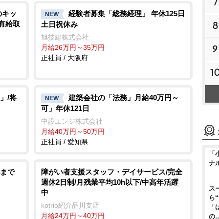
7
のキッ
経験者募集「総務経理」 年休125日
NEW
8
/有給取
土日祝休み
旭技建株式会社
9
月給26万円～35万円
正社員 / 大阪府
1
」/将
建築会社の「法務」月給40万円～
NEW
可」年休121日
中設エンジ株式会社
月給40万円～50万円
正社員 / 愛知県
「
ナ
まで
障がい者支援スタッフ・デイサービス/完全
週休2日制/月残業平均10h以下/中高年活躍
ス
中
ら
kotrio紹介品川支店
「
月給24万円～40万円
の