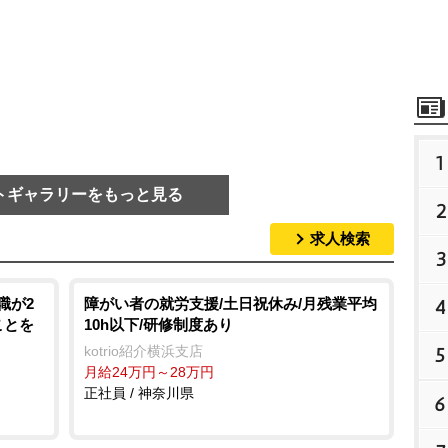
1
トギャラリーをもっと見る
2
求人検索
3
4
職が2
障がい者の就労支援/土日祝休み/月残業平均
ことを
10h以下/研修制度あり
5
kotrio紹介横浜支店
月給24万円～28万円
正社員 / 神奈川県
6