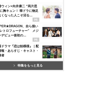
崎ウィン×向井康二 “両片思
”に胸キュン！ 韓ドラに物足
なくなった人こそ沼る…
UPER★DRAGON、自ら描い
"レトロフューチャー" メジ
ーデビュー後初の…
国ドラマ『恋は飴模様』｜配
情報・あらすじ・キャスト・
演者
特集をもっと見る