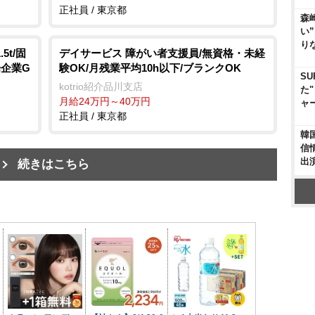
正社員 / 東京都
森
い
り
t/固
デイサービス 障がい者支援員/無資格・未経
場企業G
験OK/月残業平均10h以下/ブランクOK
S
kotrio紹介品川支店
た
月給24万円～40万円
ャ
正社員 / 東京都
韓
信
出
続きはこちら