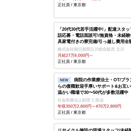
正社員 / 東京都
「20代30代若手活躍中!」配達スタッ
話応募・電話面談可!/無資格・未経験
具家電付きの寮完備/引っ越し費用全
株式会社朝日新聞立川総合販売 立川
月給27万6,000円～
正社員 / 東京都
病院の作業療法士・OT/ブラ
NEW
らの復職歓迎手厚いサポート&お互
温かい職場で30〜50代が多数活躍中
社会医療法人財団 仁医会
年収350万2,800円～470万2,800円
正社員 / 東京都
リサイクル施設の現場スタッフ/未経験