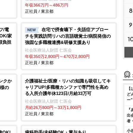
年収366万円～486万円
8
正社員 / 東京都
9
フ/電
在宅で摂食嚥下・失語症アプロー
NEW
OK/家
チを実践訪問リハの言語聴覚士/病院発信の
1
額負担
強固な多職種連携&研修支援あり
社会医療法人財団 仁医会
年収350万2,800円～470万2,800円
正社員 / 東京都
ンクか
介護福祉士/医療・リハの知識も吸収してキ
ャリアUP!多職種カンファで専門性を高め
い様の
【
る入所介護年休123日/月給33万可
ど
ー
社会医療法人財団 仁医会
月給26万800円～33万1,800円
『
正社員 / 東京都
出
者
小
OK!
歯科助手/未経験OK・賞与あり