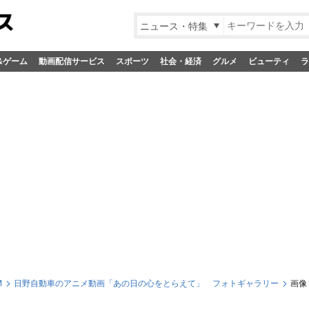
ニュース・特集
&ゲーム
動画配信サービス
スポーツ
社会・経済
グルメ
ビューティ
ラ
M
日野自動車のアニメ動画「あの日の心をとらえて」 フォトギャラリー
画像