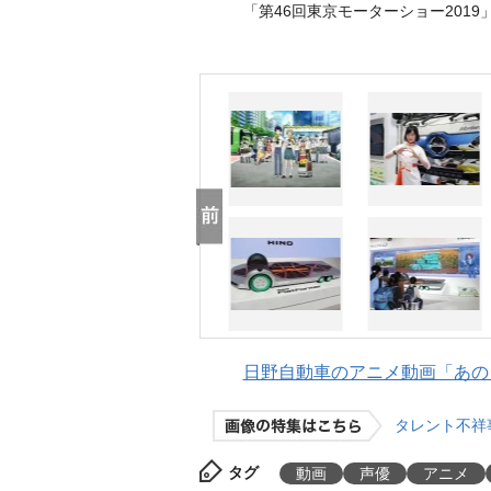
「第46回東京モーターショー201
日野自動車のアニメ動画「あの日
タレント不祥
タグ
動画
声優
アニメ