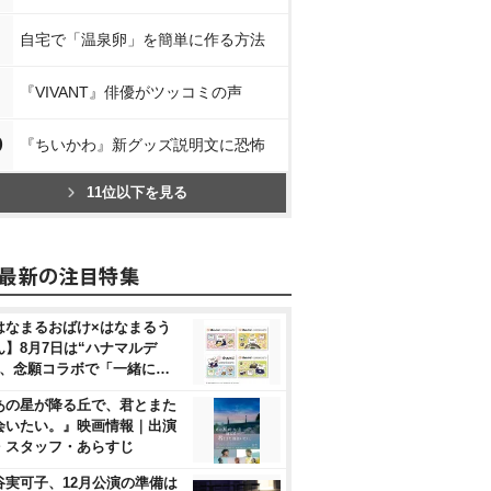
自宅で「温泉卵」を簡単に作る方法
『VIVANT』俳優がツッコミの声
0
『ちいかわ』新グッズ説明文に恐怖
11位以下を見る
はなまるおばけ×はなまるう
ん】8月7日は“ハナマルデ
”、念願コラボで「一緒に…
あの星が降る丘で、君とまた
会いたい。』映画情報｜出演
・スタッフ・あらすじ
谷実可子、12月公演の準備は