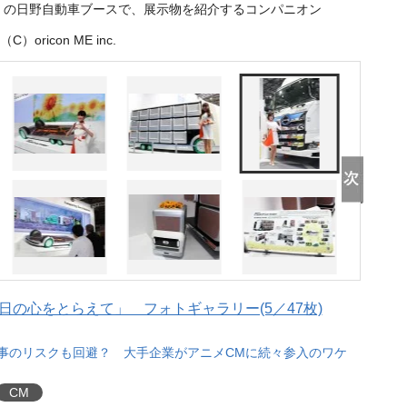
9」の日野自動車ブースで、展示物を紹介するコンパニオン
（C）oricon ME inc.
の心をとらえて」 フォトギャラリー(5／47枚)
事のリスクも回避？ 大手企業がアニメCMに続々参入のワケ
CM