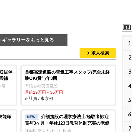
トギャラリーをもっと見る
1
求人検索
2
3
場転居伴
首都高速道路の電気工事スタッフ/完全未経
候補
験OK/賞与年3回
4
中店
有限会社羽田電設
月給29万円～36万円
正社員 / 東京都
5
6
技能職
介護施設の理学療法士/経験者歓迎
NEW
賞与3ヶ月・年休123日教育体制充実の老健
7
社会医療法人財団 仁医会