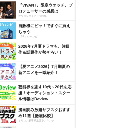
『VIVANT』限定ウオッチ、プ
ロデューサーの感想は
オリコンタイアップ特集
自販機にピッ！ですぐに買え
ちゃう
（PR）ジハンピ
2026年7月夏ドラマも、注目
作＆話題作が勢ぞろい！
【夏アニメ2026】7月期夏の
新アニメを一挙紹介！
芸能界を志す10代～20代を応
援！オーディション・スクー
ル情報はDeview
漫画読み放題サブスクおすす
め11選【徹底比較】
オリコン顧客満足度ランキング