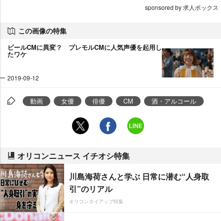
sponsored by 求人ボックス
この画像の特集
ビールCMに異変？ プレモルCMに人気声優を起用し
たワケ
2019-09-12
動画
女優
俳優
CM
酒・アルコール
オリコンニュース イチオシ特集
川島海荷さんと学ぶ 日常に潜む“人身取
引”のリアル
オリコンタイアップ特集