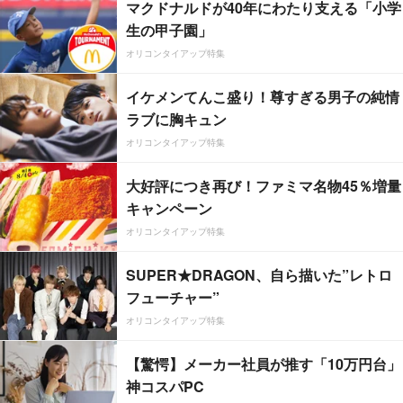
マクドナルドが40年にわたり支える「小学
生の甲子園」
オリコンタイアップ特集
イケメンてんこ盛り！尊すぎる男子の純情
ラブに胸キュン
オリコンタイアップ特集
大好評につき再び！ファミマ名物45％増量
キャンペーン
オリコンタイアップ特集
SUPER★DRAGON、自ら描いた”レトロ
フューチャー”
オリコンタイアップ特集
【驚愕】メーカー社員が推す「10万円台」
神コスパPC