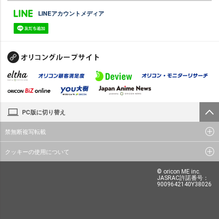
LINEアカウントメディア
PC版に切り替え
禁無断複写転載
クッキーの使用について
© oricon ME inc.
JASRAC許諾番号：
9009642140Y38026