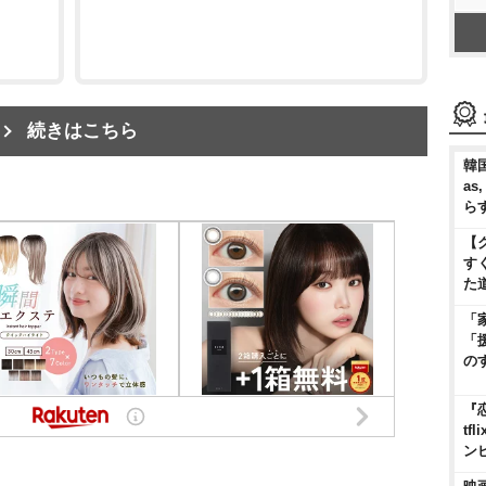
続きはこちら
韓国
as
ら
【
す
た
「
「
の
『
t
ン