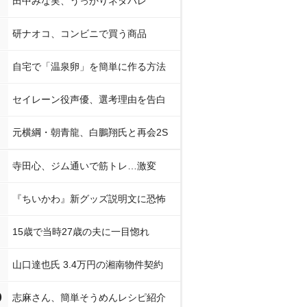
田中みな実、うっかりネタバレ
研ナオコ、コンビニで買う商品
自宅で「温泉卵」を簡単に作る方法
セイレーン役声優、選考理由を告白
元横綱・朝青龍、白鵬翔氏と再会2S
寺田心、ジム通いで筋トレ…激変
『ちいかわ』新グッズ説明文に恐怖
15歳で当時27歳の夫に一目惚れ
山口達也氏 3.4万円の湘南物件契約
0
志麻さん、簡単そうめんレシピ紹介