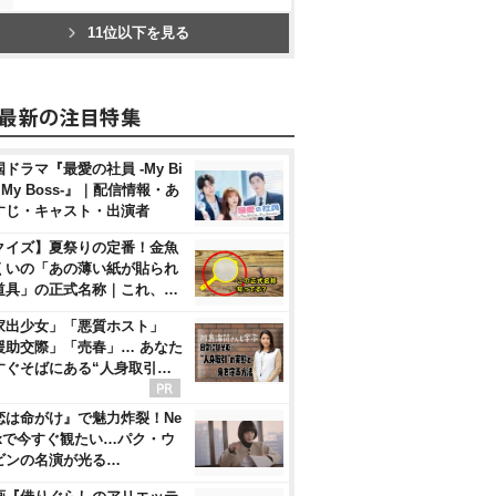
11位以下を見る
ドラマ『最愛の社員 -My Bi
, My Boss-』｜配信情報・あ
すじ・キャスト・出演者
クイズ】夏祭りの定番！金魚
くいの「あの薄い紙が貼られ
道具」の正式名称｜これ、…
家出少女」「悪質ホスト」
援助交際」「売春」… あなた
すぐそばにある“人身取引…
恋は命がけ』で魅力炸裂！Ne
flixで今すぐ観たい…パク・ウ
ビンの名演が光る…