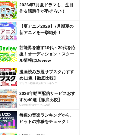
2026年7月夏ドラマも、注目
作＆話題作が勢ぞろい！
【夏アニメ2026】7月期夏の
新アニメを一挙紹介！
芸能界を志す10代～20代を応
援！オーディション・スクー
ル情報はDeview
漫画読み放題サブスクおすす
め11選【徹底比較】
オリコン顧客満足度ランキング
2026年動画配信サービスおす
すめ40選【徹底比較】
CS動画配信サービス20選
毎週の音楽ランキングから、
ヒットの推移をチェック！