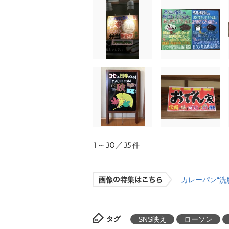
1～30／35
件
カレーパン“洗
タグ
SNS映え
ローソン