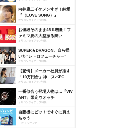
向井康二イケメンすぎ！純愛
『（LOVE SONG）』
オリコンタイアップ特集
お値段そのまま45％増量！フ
ァミマ夏の大盤振る舞い
オリコンタイアップ特集
SUPER★DRAGON、自ら描
いた”レトロフューチャー”
オリコンタイアップ特集
【驚愕】メーカー社員が推す
「10万円台」神コスパPC
オリコンタイアップ特集
一番似合う登場人物は…『VIV
ANT』限定ウオッチ
オリコンタイアップ特集
自販機にピッ！ですぐに買え
ちゃう
（PR）ジハンピ