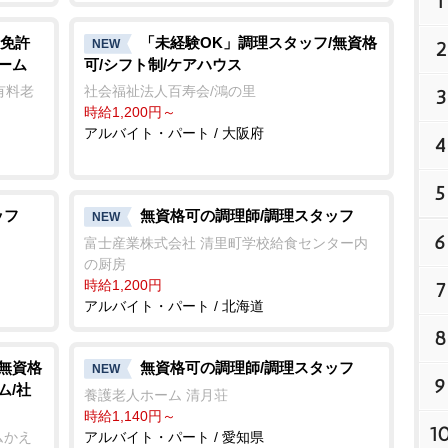
1
免許
「未経験OK」調理スタッフ/無資格
NEW
2
ーム
可/シフト制/ケアハウス
有料老
社会福祉法人百寿会/鴻の里
3
時給1,200円～
アルバイト・パート / 大阪府
4
5
ッフ
無資格可の調理師/調理スタッフ
NEW
6
富士産業株式会社 清里町学校給食センター内
の厨房
時給1,200円
7
アルバイト・パート / 北海道
8
/無資格
無資格可の調理師/調理スタッフ
NEW
9
ム/社
養護老人ホーム 清月荘
時給1,140円～
1
ムかえ
アルバイト・パート / 愛知県