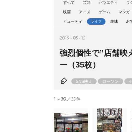
すべて
芸能
バラエティ
ラ
映画
アニメ
ゲーム
マンガ
ビューティ
ライフ
趣味
お
2019-05-15
強烈個性で”店舗映
ー（35枚）
SNS映え
ローソン
1～30／35
件