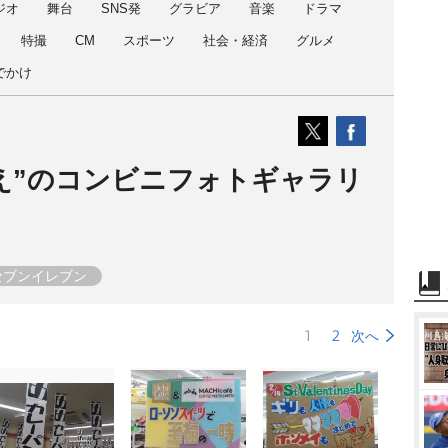
ジオ
舞台
SNS発
グラビア
音楽
ドラマ
特撮
CM
スポーツ
社会・経済
グルメ
でかけ
え”のコンビニフォトギャラリ
セブンイレブン
1
2
次へ