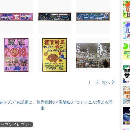
1
2
次へ
脳セブン”も話題に、強烈個性の“店舗映え”コンビニが増える理
由
セブンイレブン