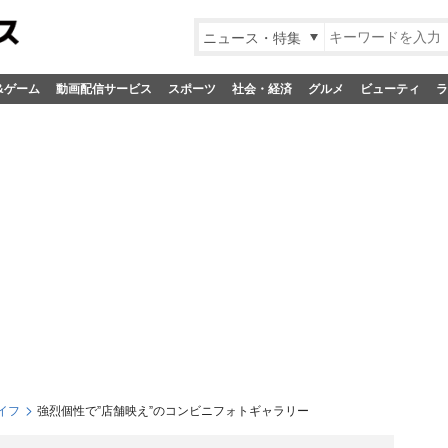
ニュース・特集
&ゲーム
動画配信サービス
スポーツ
社会・経済
グルメ
ビューティ
ラ
イフ
強烈個性で”店舗映え”のコンビニフォトギャラリー