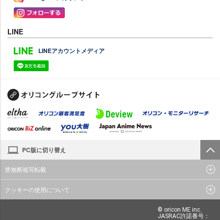
LINE
LINEアカウントメディア
PC版に切り替え
禁無断複写転載
クッキーの使用について
© oricon ME inc.
JASRAC許諾番号：