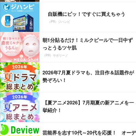
自販機にピッ！ですぐに買えちゃう
（PR）ジハンピ
朝1分貼るだけ！ミルクピールで一日中ず
っとうるツヤ肌
（PR）サボリーノ
2026年7月夏ドラマも、注目作＆話題作が
勢ぞろい！
【夏アニメ2026】7月期夏の新アニメを一
挙紹介！
芸能界を志す10代～20代を応援！ オーデ