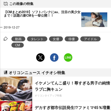
この画像の特集
【CMまとめ2019】ソフトバンクにau、注目の美少女
まで！話題の新CMを一挙公開！！
2019-12-27
動画
タレント
女優
俳優
アイドル
CM
オリコンニュース イチオシ特集
イケメンてんこ盛り！尊すぎる男子の純情
ラブに胸キュン
オリコンタイアップ特集
デカすぎ都市伝説発生!?ファミマ45％増量