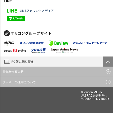
LINE
LINEアカウントメディア
PC版に切り替え
禁無断複写転載
クッキーの使用について
© oricon ME inc.
JASRAC許諾番号：
9009642140Y38026