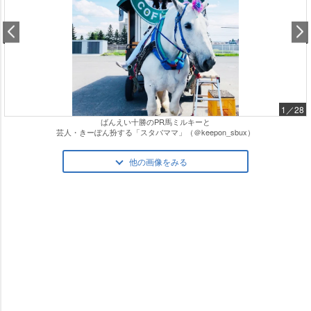
1／28
ばんえい十勝のPR馬ミルキーと
芸人・きーぽん扮する「スタバママ」（＠keepon_sbux）
他の画像をみる