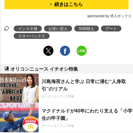
続きはこちら
sponsored by 求人ボックス
インスタ発
お笑い芸人
SNS映え
アート
スターバックス
オリコンニュース イチオシ特集
川島海荷さんと学ぶ 日常に潜む“人身取
引”のリアル
オリコンタイアップ特集
マクドナルドが40年にわたり支える「小学
生の甲子園」
オリコンタイアップ特集