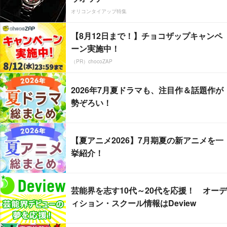
オリコンタイアップ特集
【8月12日まで！】チョコザップキャンペ
ーン実施中！
（PR）chocoZAP
2026年7月夏ドラマも、注目作＆話題作が
勢ぞろい！
【夏アニメ2026】7月期夏の新アニメを一
挙紹介！
芸能界を志す10代～20代を応援！ オーデ
ィション・スクール情報はDeview