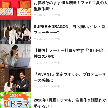
お値段そのまま45％増量！ファミマ夏の大
盤振る舞い
オリコンタイアップ特集
SUPER★DRAGON、自ら描いた”レトロ
フューチャー”
オリコンタイアップ特集
【驚愕】メーカー社員が推す「10万円台」
神コスパPC
オリコンタイアップ特集
『VIVANT』限定ウオッチ、プロデューサ
ーの感想は
オリコンタイアップ特集
2026年7月夏ドラマも、注目作＆話題作が
勢ぞろい！