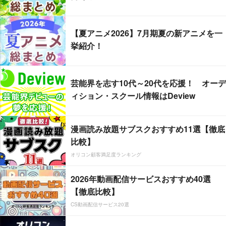
【夏アニメ2026】7月期夏の新アニメを一
挙紹介！
芸能界を志す10代～20代を応援！ オーデ
ィション・スクール情報はDeview
漫画読み放題サブスクおすすめ11選【徹底
比較】
オリコン顧客満足度ランキング
2026年動画配信サービスおすすめ40選
【徹底比較】
CS動画配信サービス20選