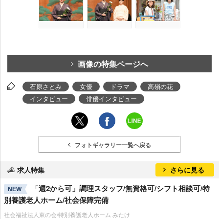
画像の特集ページへ
石原さとみ
女優
ドラマ
高嶺の花
インタビュー
俳優インタビュー
フォトギャラリー一覧へ戻る
求人特集
さらに見る
「週2から可」調理スタッフ/無資格可/シフト相談可/特
NEW
別養護老人ホーム/社会保障完備
社会福祉法人東の会/特別養護老人ホーム みたけ