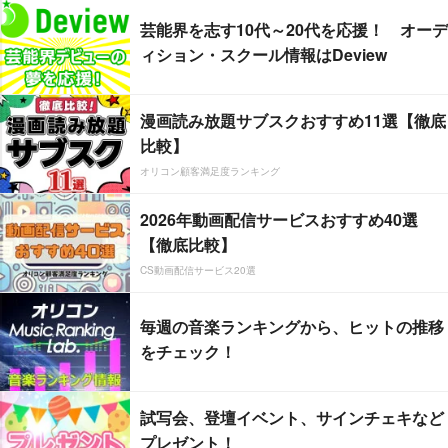
芸能界を志す10代～20代を応援！ オーデ
ィション・スクール情報はDeview
漫画読み放題サブスクおすすめ11選【徹底
比較】
オリコン顧客満足度ランキング
2026年動画配信サービスおすすめ40選
【徹底比較】
CS動画配信サービス20選
毎週の音楽ランキングから、ヒットの推移
をチェック！
試写会、登壇イベント、サインチェキなど
プレゼント！