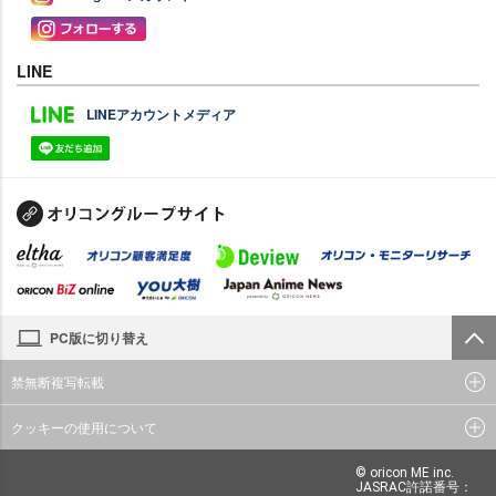
LINE
LINEアカウントメディア
PC版に切り替え
禁無断複写転載
クッキーの使用について
© oricon ME inc.
JASRAC許諾番号：