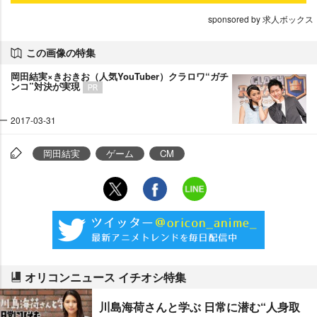
sponsored by 求人ボックス
この画像の特集
岡田結実×きおきお（人気YouTuber）クラロワ“ガチ
ンコ”対決が実現
2017-03-31
岡田結実
ゲーム
CM
オリコンニュース イチオシ特集
川島海荷さんと学ぶ 日常に潜む“人身取