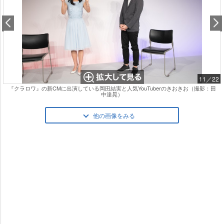
11／22
『クラロワ』の新CMに出演している岡田結実と人気YouTuberのきおきお（撮影：田
中達晃）
他の画像をみる