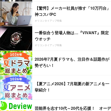
【驚愕】メーカー社員が推す「10万円台」
神コスパPC
オリコンタイアップ特集
一番似合う登場人物は…『VIVANT』限定
ウオッチ
オリコンタイアップ特集
2026年7月夏ドラマも、注目作＆話題作が
勢ぞろい！
【夏アニメ2026】7月期夏の新アニメを一
挙紹介！
芸能界を志す10代～20代を応援！ オーデ