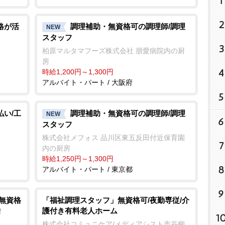
1
2
格が活
調理補助・無資格可の調理師/調理
NEW
スタッフ
3
柏原マルタマフーズ株式会社 朋愛病院内の厨
房
4
時給1,200円～1,300円
アルバイト・パート / 大阪府
5
払い/工
調理補助・無資格可の調理師/調理
NEW
6
スタッフ
株式会社メフォス 品川区東五反田付近保育園
7
内の厨房
時給1,250円～1,300円
8
アルバイト・パート / 東京都
9
/無資格
「福祉調理スタッフ」無資格可/夜勤専従/介
護付き有料老人ホーム
備
1
株式会社コミュニケア/メディアシスト市谷柳