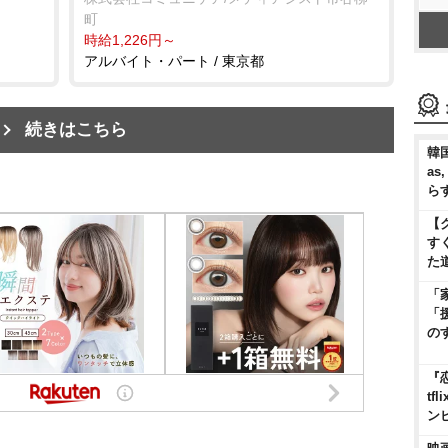
町
時給1,226円～
アルバイト・パート / 東京都
続きはこちら
韓国
as
ら
【
す
た
「
「
の
『
t
ン