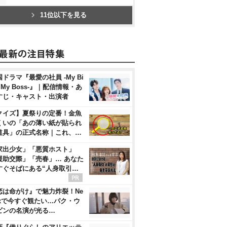
11位以下を見る
ドラマ『最愛の社員 -My Bi
, My Boss-』｜配信情報・あ
すじ・キャスト・出演者
クイズ】夏祭りの定番！金魚
くいの「あの薄い紙が貼られ
道具」の正式名称｜これ、…
家出少女」「悪質ホスト」
援助交際」「売春」… あなた
すぐそばにある“人身取引…
恋は命がけ』で魅力炸裂！Ne
flixで今すぐ観たい…パク・ウ
ビンの名演が光る…