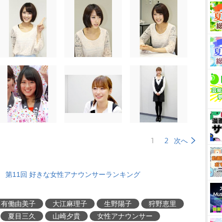
1
2
次へ
第11回 好きな女性アナウンサーランキング
有働由美子
大江麻理子
生野陽子
狩野恵里
夏目三久
山崎夕貴
女性アナウンサー