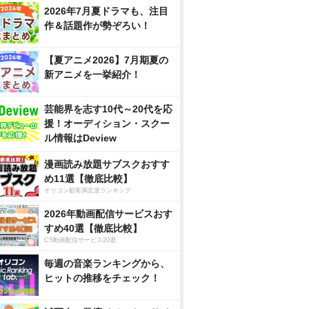
2026年7月夏ドラマも、注目
作＆話題作が勢ぞろい！
【夏アニメ2026】7月期夏の
新アニメを一挙紹介！
芸能界を志す10代～20代を応
援！オーディション・スクー
ル情報はDeview
漫画読み放題サブスクおすす
め11選【徹底比較】
オリコン顧客満足度ランキング
2026年動画配信サービスおす
すめ40選【徹底比較】
CS動画配信サービス20選
毎週の音楽ランキングから、
ヒットの推移をチェック！