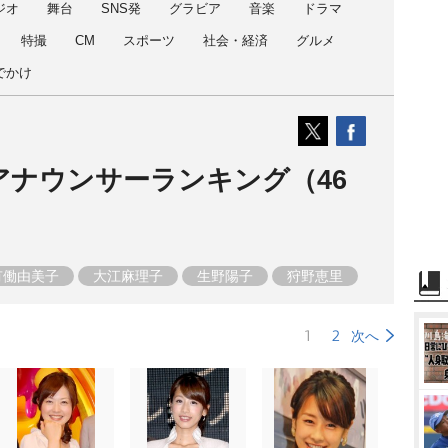
ジオ
舞台
SNS発
グラビア
音楽
ドラマ
特撮
CM
スポーツ
社会・経済
グルメ
でかけ
性アナウンサーランキング（46
有働由美子
大江麻理子
生野陽子
狩野恵里
久
山崎夕貴
女性アナウンサー
1
2
次へ