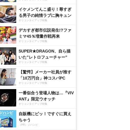
イケメンてんこ盛り！尊すぎ
る男子の純情ラブに胸キュン
オリコンタイアップ特集
デカすぎ都市伝説発生!?ファ
ミマ45％増量作戦再来
オリコンタイアップ特集
SUPER★DRAGON、自ら描
いた”レトロフューチャー”
オリコンタイアップ特集
【驚愕】メーカー社員が推す
「10万円台」神コスパPC
オリコンタイアップ特集
一番似合う登場人物は…『VIV
ANT』限定ウオッチ
オリコンタイアップ特集
自販機にピッ！ですぐに買え
ちゃう
（PR）ジハンピ