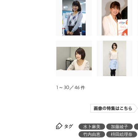
1～30／46
件
タグ
水卜麻美
加藤綾子
竹内由恵
枡田絵理奈