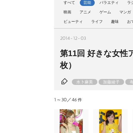
すべて
芸能
バラエティ
ラ
映画
アニメ
ゲーム
マンガ
ビューティ
ライフ
趣味
お
2014-12-03
第11回 好きな女
枚）
水卜麻美
加藤綾子
竹内由恵
枡田絵理奈
夏目三
好きな女性アナランキング
1～30／46
件