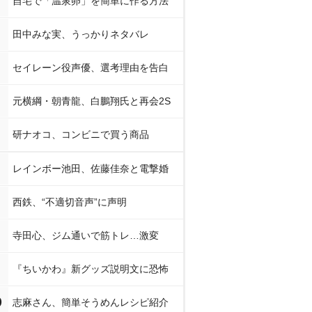
自宅で「温泉卵」を簡単に作る方法
田中みな実、うっかりネタバレ
セイレーン役声優、選考理由を告白
元横綱・朝青龍、白鵬翔氏と再会2S
研ナオコ、コンビニで買う商品
レインボー池田、佐藤佳奈と電撃婚
西鉄、“不適切音声”に声明
寺田心、ジム通いで筋トレ…激変
『ちいかわ』新グッズ説明文に恐怖
0
志麻さん、簡単そうめんレシピ紹介