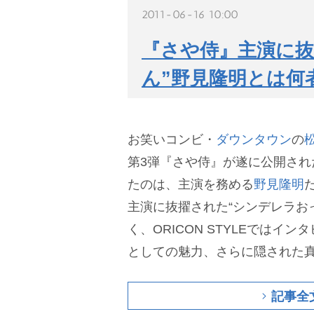
2011-06-16 10:00
『さや侍』主演に抜
ん”野見隆明とは何者
お笑いコンビ・
ダウンタウン
の
第3弾『さや侍』が遂に公開され
たのは、主演を務める
野見隆明
主演に抜擢された“シンデレラお
く、ORICON STYLEではイ
としての魅力、さらに隠された
記事全