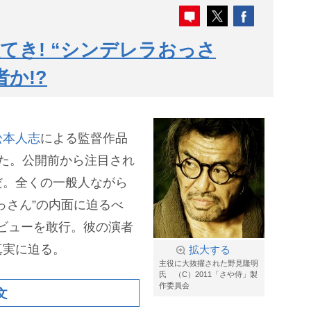
てき! “シンデレラおっさ
か!?
松本人志
による監督作品
た。公開前から注目され
だ。全くの一般人ながら
っさん”の内面に迫るべ
ンタビューを敢行。彼の演者
真実に迫る。
拡大する
主役に大抜擢された野見隆明
氏 （C）2011「さや侍」製
作委員会
文