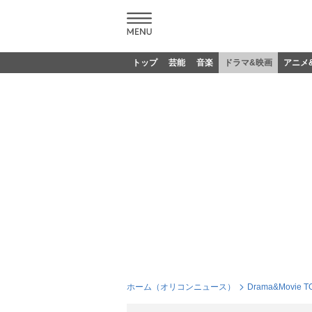
トップ
芸能
音楽
ドラマ&映画
アニメ
ホーム（オリコンニュース）
Drama&Movie T