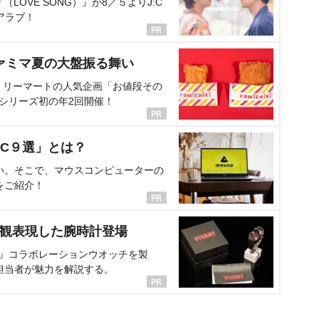
OVE SONG）』が8／５よりJ:C
アラブ！
ァミマ夏の大盤振る舞い
ミリーマートの人気企画「お値段その
、シリーズ初の年2回開催！
C９選」とは？
い。そこで、マウスコンピューターの
をご紹介！
界観表現した腕時計登場
NT』コラボレーションウオッチを製
担当者が魅力を解説する。