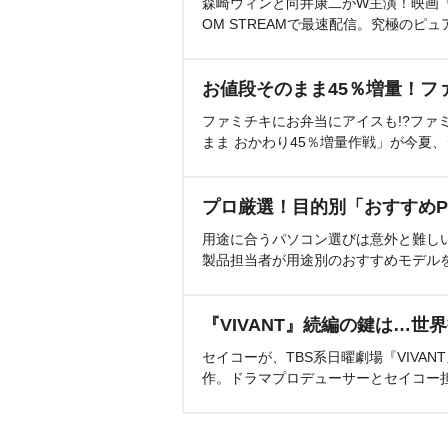
森崎ウィンと向井康二がW主演！映画『（L
OM STREAMで最速配信。究極のピュ
お値段そのまま45％増量！フ
ファミチキにお弁当にアイスも!?ファ
まま おかわり45％増量作戦」が今夏
プロ厳選！目的別「おすすめP
用途に合うパソコン選びは意外と難し
製品担当者が用途別のおすすめモデル
『VIVANT』続編の鍵は…世
セイコーが、TBS系日曜劇場『VIVA
作。ドラマプロデューサーとセイコー