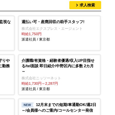
求人検索
画監視な
週払い可・産廃回収の助手スタッフ!
株式会社エクスプレス・エージェント
時給1,750円
派遣社員 / 東京都
見守り
介護職/有資格・経験者優遇/収入UP目指せ
に勤務
る/tel面談 即日紹介/中野区内に多数 2カ月
～
株式会社ニッソーネット
時給1,730円～2,287円
派遣社員 / 東京都
12月末までの短期/車通勤OK/週2日
NEW
～/会員様へのご案内/コールセンター発信