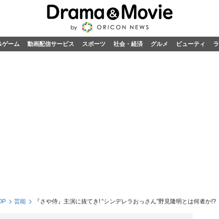
&ゲーム
動画配信サービス
スポーツ
社会・経済
グルメ
ビューティ
ラ
OP
芸能
『さや侍』主演に抜てき! “シンデレラおっさん”野見隆明とは何者か!?