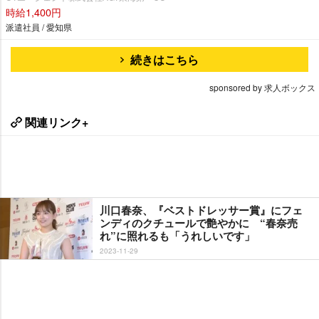
時給1,400円
派遣社員 / 愛知県
続きはこちら
sponsored by 求人ボックス
関連リンク+
川口春奈、『ベストドレッサー賞』にフェ
ンディのクチュールで艶やかに “春奈売
れ”に照れるも「うれしいです」
2023-11-29