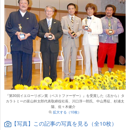
『第30回イエローリボン賞（ベストファーザー）』を受賞した（左から）タ
カラトミーの富山幹太郎代表取締役社長、川口淳一郎氏、中山秀征、杉浦太
陽、佐々木健介
拡大する（10枚）
【写真】この記事の写真を見る（全10枚）