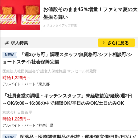
お値段そのまま45％増量！ファミマ夏の大
盤振る舞い
オリコンタイアップ特集
求人特集
さらに見る
「週3から可」調理スタッフ/無資格可/シフト相談可/シ
NEW
ョートステイ/社会保障完備
医療法人社団美誠会/介護老人保健施設 サンセール武蔵野
時給1,226円～
アルバイト・パート / 東京都
「社員食堂の調理・キッチンスタッフ」未経験歓迎/経験/週2日
～OK/9:00～16:30の中で相談OK/平日のみOK/土日のみOK
株式会社日影茶屋
時給1,225円～
アルバイト・パート / 神奈川県
医薬品・医療関連製品の出荷・運搬/寮完備/日勤/日払い/
NEW