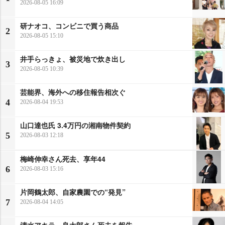
2026-08-05 16:09
研ナオコ、コンビニで買う商品
2
2026-08-05 15:10
井手らっきょ、被災地で炊き出し
3
2026-08-05 10:39
芸能界、海外への移住報告相次ぐ
4
2026-08-04 19:53
山口達也氏 3.4万円の湘南物件契約
5
2026-08-03 12:18
梅崎伸幸さん死去、享年44
6
2026-08-03 15:16
片岡鶴太郎、自家農園での“発見”
7
2026-08-04 14:05
清水アキラ、良太郎さん死去を報告