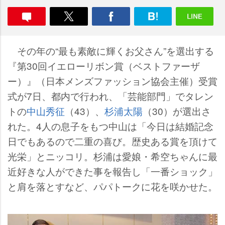
その年の“最も素敵に輝くお父さん”を選出する
『第30回イエローリボン賞（ベストファーザ
ー）』（日本メンズファッション協会主催）受賞
式が7日、都内で行われ、「芸能部門」でタレン
トの
中山秀征
（43）、
杉浦太陽
（30）が選出さ
れた。4人の息子をもつ中山は「今日は結婚記念
日でもあるので二重の喜び。歴史ある賞を頂けて
光栄」とニッコリ。杉浦は愛娘・希空ちゃんに最
近好きな人ができた事を報告し「一番ショック」
と肩を落とすなど、パパトークに花を咲かせた。