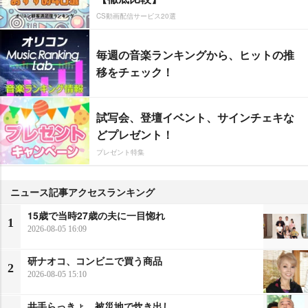
CS動画配信サービス20選
毎週の音楽ランキングから、ヒットの推
移をチェック！
試写会、登壇イベント、サインチェキな
どプレゼント！
プレゼント特集
ニュース記事アクセスランキング
15歳で当時27歳の夫に一目惚れ
1
2026-08-05 16:09
研ナオコ、コンビニで買う商品
2
2026-08-05 15:10
井手らっきょ、被災地で炊き出し