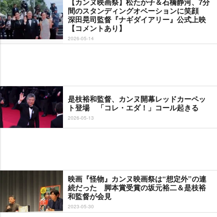
【カンヌ映画祭】松たか子＆石橋静河、7分
間のスタンディングオベーションに笑顔
深田晃司監督『ナギダイアリー』公式上映
【コメントあり】
2026-05-14
是枝裕和監督、カンヌ開幕レッドカーペッ
ト登場 「コレ・エダ！」コール起きる
2026-05-13
映画『怪物』カンヌ映画祭は“想定外”の連
続だった 脚本賞受賞の坂元裕二＆是枝裕
和監督が会見
2023-05-30