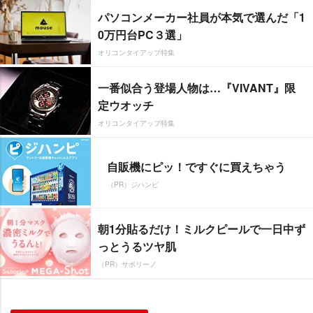
パソコンメーカー社員が本気で選んだ「1
0万円台PC３選」
オリコンタイアップ特集
一番似合う登場人物は…『VIVANT』限
定ウオッチ
オリコンタイアップ特集
自販機にピッ！ですぐに買えちゃう
（PR）ジハンピ
朝1分貼るだけ！ミルクピールで一日中ず
っとうるツヤ肌
（PR）サボリーノ