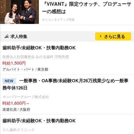
『VIVANT』限定ウオッチ、プロデューサ
ーの感想は
オリコンタイアップ特集
求人特集
さらに見る
歯科助手/未経験OK・扶養内勤務OK
医療法人社団馨悠会 みのる歯科 浮間舟渡
時給1,500円
アルバイト・パート / 東京都
一般事務・OA事務/未経験OK月26万残業少なめ一般事
NEW
務年休126日
マンパワーグループ株式会社
時給1,600円～
派遣社員 / 大阪府
歯科助手/未経験OK・扶養内勤務OK
りた歯科クリニック