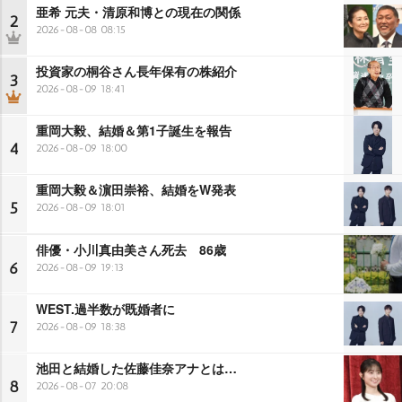
亜希 元夫・清原和博との現在の関係
2
2026-08-08 08:15
投資家の桐谷さん長年保有の株紹介
3
2026-08-09 18:41
重岡大毅、結婚＆第1子誕生を報告
4
2026-08-09 18:00
重岡大毅＆濵田崇裕、結婚をW発表
5
2026-08-09 18:01
俳優・小川真由美さん死去 86歳
6
2026-08-09 19:13
WEST.過半数が既婚者に
7
2026-08-09 18:38
池田と結婚した佐藤佳奈アナとは…
8
2026-08-07 20:08