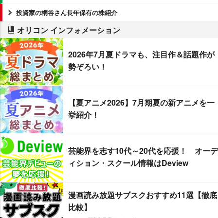
投資家の桐谷さん長年保有の株紹介
オリコン インフォメーション
2026年7月夏ドラマも、注目作＆話題作が
勢ぞろい！
【夏アニメ2026】7月期夏の新アニメを一
挙紹介！
芸能界を志す10代～20代を応援！ オーデ
ィション・スクール情報はDeview
漫画読み放題サブスクおすすめ11選【徹底
比較】