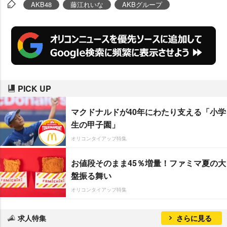
求められた藤江は「女子高みたい
AKB48
藤江れいな
AKBグループ
な感じで楽しい」と答え、ネイキ
ッドボーイズのメンバーも「僕た
ちも男子校みたいに楽しんでいき
ます」と答えていた。
PICK UP
マクドナルドが40年にわたり支える「小学
生の甲子園」
オリコンタイアップ特集
お値段そのまま45％増量！ファミマ夏の大
盤振る舞い
オリコンタイアップ特集
求人特集
さらに見る