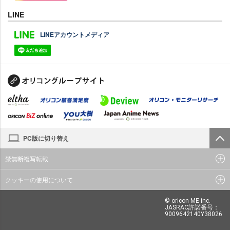
LINE
LINEアカウントメディア
PC版に切り替え
禁無断複写転載
クッキーの使用について
© oricon ME inc.
JASRAC許諾番号：
9009642140Y38026