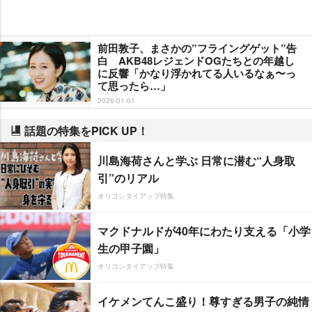
前田敦子、まさかの”フライングゲット”告
白 AKB48レジェンドOGたちとの年越し
に反響「かなり浮かれてる人いるなぁ〜っ
て思ったら…」
2026-01-01
話題の特集をPICK UP！
川島海荷さんと学ぶ 日常に潜む“人身取
引”のリアル
オリコンタイアップ特集
マクドナルドが40年にわたり支える「小学
生の甲子園」
オリコンタイアップ特集
イケメンてんこ盛り！尊すぎる男子の純情