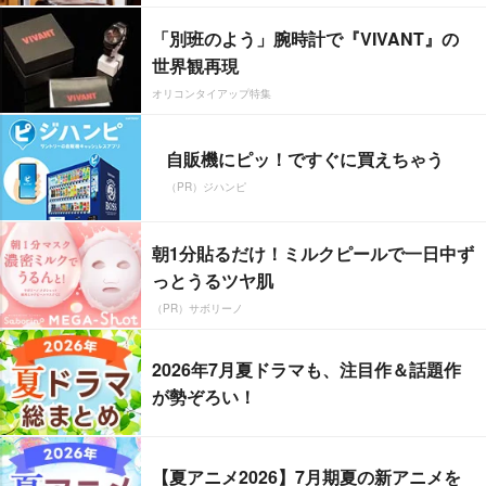
「別班のよう」腕時計で『VIVANT』の
世界観再現
オリコンタイアップ特集
自販機にピッ！ですぐに買えちゃう
（PR）ジハンピ
朝1分貼るだけ！ミルクピールで一日中ず
っとうるツヤ肌
（PR）サボリーノ
2026年7月夏ドラマも、注目作＆話題作
が勢ぞろい！
【夏アニメ2026】7月期夏の新アニメを