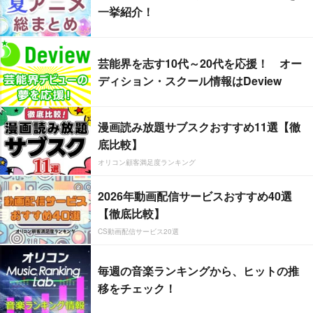
一挙紹介！
芸能界を志す10代～20代を応援！ オー
ディション・スクール情報はDeview
漫画読み放題サブスクおすすめ11選【徹
底比較】
オリコン顧客満足度ランキング
2026年動画配信サービスおすすめ40選
【徹底比較】
CS動画配信サービス20選
毎週の音楽ランキングから、ヒットの推
移をチェック！