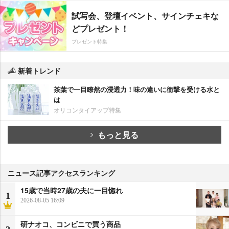
試写会、登壇イベント、サインチェキな
どプレゼント！
プレゼント特集
新着トレンド
茶葉で一目瞭然の浸透力！味の違いに衝撃を受ける水と
は
オリコンタイアップ特集
もっと見る
ニュース記事アクセスランキング
15歳で当時27歳の夫に一目惚れ
1
2026-08-05 16:09
研ナオコ、コンビニで買う商品