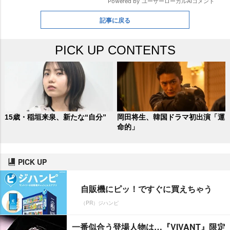
記事に戻る
PICK UP CONTENTS
15歳・稲垣来泉、新たな“自分”
岡田将生、韓国ドラマ初出演「運
命的」
PICK UP
自販機にピッ！ですぐに買えちゃう
（PR）ジハンピ
一番似合う登場人物は…『VIVANT』限定