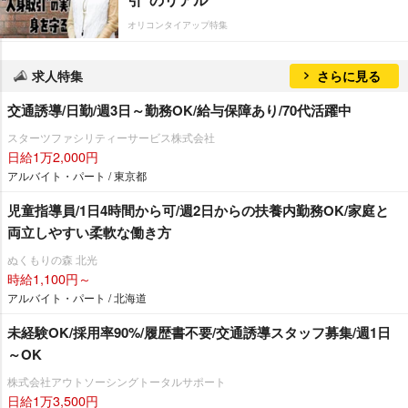
オリコンタイアップ特集
求人特集
さらに見る
交通誘導/日勤/週3日～勤務OK/給与保障あり/70代活躍中
スターツファシリティーサービス株式会社
日給1万2,000円
アルバイト・パート / 東京都
児童指導員/1日4時間から可/週2日からの扶養内勤務OK/家庭と
両立しやすい柔軟な働き方
ぬくもりの森 北光
時給1,100円～
アルバイト・パート / 北海道
未経験OK/採用率90%/履歴書不要/交通誘導スタッフ募集/週1日
～OK
株式会社アウトソーシングトータルサポート
日給1万3,500円