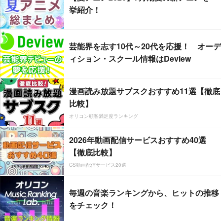
挙紹介！
芸能界を志す10代～20代を応援！ オーデ
ィション・スクール情報はDeview
漫画読み放題サブスクおすすめ11選【徹底
比較】
オリコン顧客満足度ランキング
2026年動画配信サービスおすすめ40選
【徹底比較】
CS動画配信サービス20選
毎週の音楽ランキングから、ヒットの推移
をチェック！