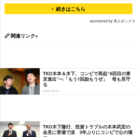
続きはこちら
sponsored by 求人ボックス
関連リンク+
TKO木本＆木下、コンビで再起“6回目の東
京進出”へ「もう1回励もうぜ」 母も見守
る
2023-02-05
TKO木下隆行、投資トラブルの木本武宏の
会見に登場で涙 3年ぶりにコンビで公の場