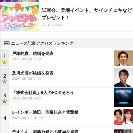
試写会、登壇イベント、サインチェキなど
プレゼント！
プレゼント特集
ニュース記事アクセスランキング
戸塚純貴、結婚を発表
1
2026-08-08 17:54
及川光博が結婚を発表
2
2026-08-08 11:34
「株式会社嵐」5人のFC出そろう
3
2026-08-08 09:17
レインボー池田、佐藤佳奈と電撃婚
4
2026-08-07 20:00
テオくん、加藤乃愛との破局を発表