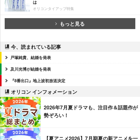
は
オリコンタイアップ特集
もっと見る
今、読まれている記事
戸塚純貴、結婚を発表
及川光博が結婚を発表
『8番出口』地上波初放送決定
オリコン インフォメーション
2026年7月夏ドラマも、注目作＆話題作が
勢ぞろい！
【夏アニメ2026】7月期夏の新アニメを一