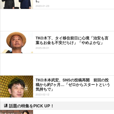
に
2023-01-23
TKO木下、タイ移住前日に心境「治安も言
葉もお金も不安だらけ」「やめよかな」
2025-09-01
TKO木本武宏、SNSの投稿再開 前回の投
稿から約7ヶ月…「ゼロからスタートという
気持ちで」
2023-02-12
話題の特集をPICK UP！