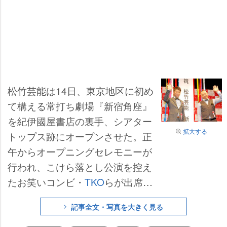
松竹芸能は14日、東京地区に初め
て構える常打ち劇場『新宿角座』
を紀伊國屋書店の裏手、シアター
拡大する
トップス跡にオープンさせた。正
午からオープニングセレモニーが
行われ、こけら落とし公演を控え
たお笑いコンビ・
TKO
らが出席。
吉本の劇場『ルミネtheよしもと』
記事全文・写真を大きく見る
のご近所ということもあり、
木本