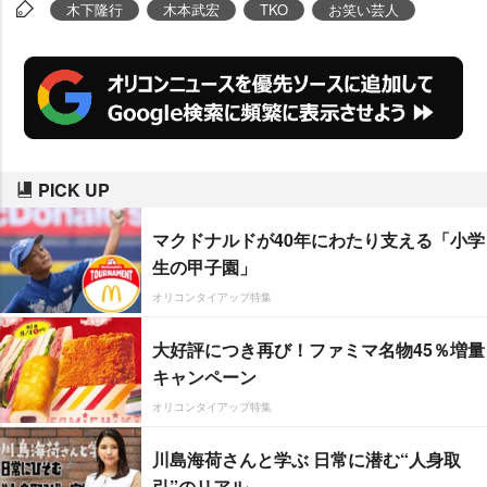
武宏
は「新宿区長から『負けない
木下隆行
木本武宏
TKO
お笑い芸人
ように頑張って』と言われたけど
めっそうもない。ルミネのお客さ
んもこっちに来てもらえるよう頑
張りたい。乗っかりたいですね」
と同社の“コツコツ”精神で笑わせ
PICK UP
た。
マクドナルドが40年にわたり支える「小学
生の甲子園」
オリコンタイアップ特集
大好評につき再び！ファミマ名物45％増量
キャンペーン
オリコンタイアップ特集
川島海荷さんと学ぶ 日常に潜む“人身取
引”のリアル