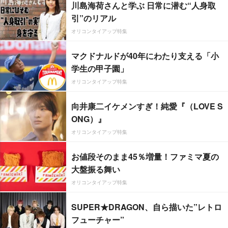
川島海荷さんと学ぶ 日常に潜む“人身取
引”のリアル
オリコンタイアップ特集
マクドナルドが40年にわたり支える「小
学生の甲子園」
オリコンタイアップ特集
向井康二イケメンすぎ！純愛『（LOVE S
ONG）』
オリコンタイアップ特集
お値段そのまま45％増量！ファミマ夏の
大盤振る舞い
オリコンタイアップ特集
SUPER★DRAGON、自ら描いた”レトロ
フューチャー”