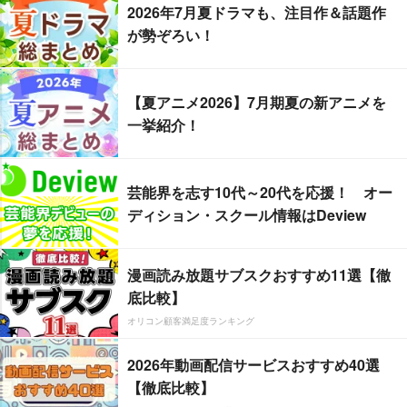
2026年7月夏ドラマも、注目作＆話題作
が勢ぞろい！
【夏アニメ2026】7月期夏の新アニメを
一挙紹介！
芸能界を志す10代～20代を応援！ オー
ディション・スクール情報はDeview
漫画読み放題サブスクおすすめ11選【徹
底比較】
オリコン顧客満足度ランキング
2026年動画配信サービスおすすめ40選
【徹底比較】