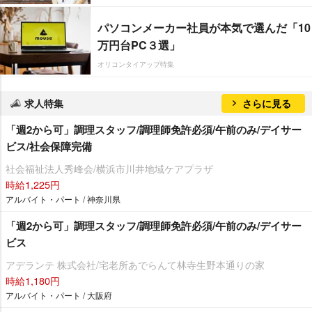
パソコンメーカー社員が本気で選んだ「10
万円台PC３選」
オリコンタイアップ特集
求人特集
さらに見る
「週2から可」調理スタッフ/調理師免許必須/午前のみ/デイサー
ビス/社会保障完備
社会福祉法人秀峰会/横浜市川井地域ケアプラザ
時給1,225円
アルバイト・パート / 神奈川県
「週2から可」調理スタッフ/調理師免許必須/午前のみ/デイサー
ビス
アデランテ 株式会社/宅老所あでらんて林寺生野本通りの家
時給1,180円
アルバイト・パート / 大阪府