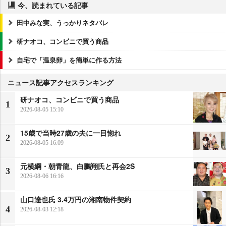
今、読まれている記事
田中みな実、うっかりネタバレ
研ナオコ、コンビニで買う商品
自宅で「温泉卵」を簡単に作る方法
ニュース記事アクセスランキング
研ナオコ、コンビニで買う商品
1
2026-08-05 15:10
15歳で当時27歳の夫に一目惚れ
2
2026-08-05 16:09
元横綱・朝青龍、白鵬翔氏と再会2S
3
2026-08-06 16:16
山口達也氏 3.4万円の湘南物件契約
4
2026-08-03 12:18