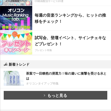
CS動画配信サービス20選
毎週の音楽ランキングから、ヒットの推
移をチェック！
試写会、登壇イベント、サインチェキな
どプレゼント！
プレゼント特集
新着トレンド
茶葉で一目瞭然の浸透力！味の違いに衝撃を受ける水と
は
オリコンタイアップ特集
もっと見る