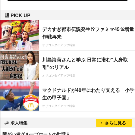
PICK UP
デカすぎ都市伝説発生!?ファミマ45％増量
作戦再来
オリコンタイアップ特集
川島海荷さんと学ぶ 日常に潜む“人身取
引”のリアル
オリコンタイアップ特集
マクドナルドが40年にわたり支える「小学
生の甲子園」
オリコンタイアップ特集
求人特集
さらに見る
障がい者グループホームの世話人