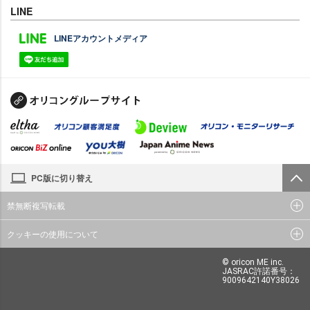
LINE
LINEアカウントメディア
PC版に切り替え
禁無断複写転載
クッキーの使用について
© oricon ME inc.
JASRAC許諾番号：
9009642140Y38026