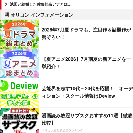
池田と結婚した佐藤佳奈アナとは…
オリコン インフォメーション
2026年7月夏ドラマも、注目作＆話題作が
勢ぞろい！
【夏アニメ2026】7月期夏の新アニメを一
挙紹介！
芸能界を志す10代～20代を応援！ オーデ
ィション・スクール情報はDeview
漫画読み放題サブスクおすすめ11選【徹底
比較】
オリコン顧客満足度ランキング