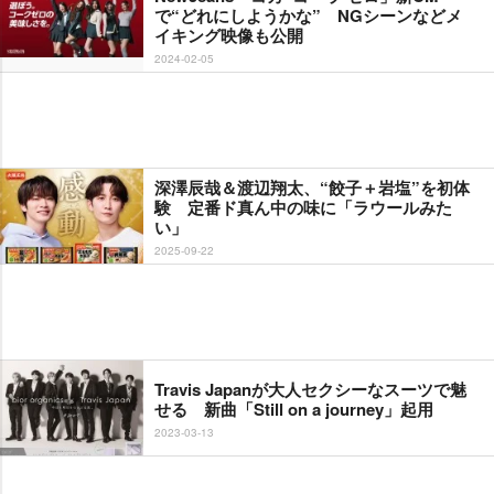
で“どれにしようかな” NGシーンなどメ
イキング映像も公開
2024-02-05
深澤辰哉＆渡辺翔太、“餃子＋岩塩”を初体
験 定番ド真ん中の味に「ラウールみた
い」
2025-09-22
Travis Japanが大人セクシーなスーツで魅
せる 新曲「Still on a journey」起用
2023-03-13