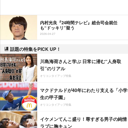
内村光良『24時間テレビ』総合司会就任
も“ドッキリ”疑う
2026-04-27
話題の特集をPICK UP！
川島海荷さんと学ぶ 日常に潜む“人身取
引”のリアル
オリコンタイアップ特集
マクドナルドが40年にわたり支える「小学
生の甲子園」
オリコンタイアップ特集
イケメンてんこ盛り！尊すぎる男子の純情
ラブに胸キュン