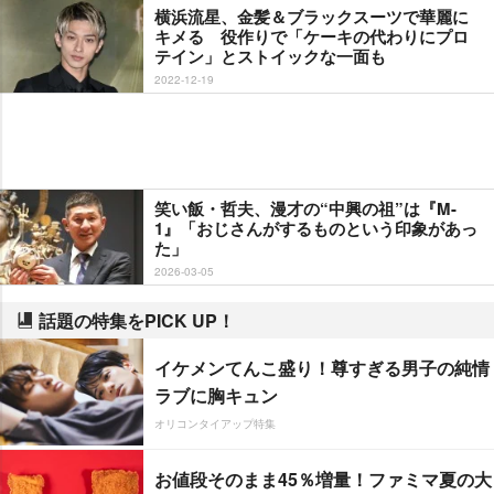
横浜流星、金髪＆ブラックスーツで華麗に
キメる 役作りで「ケーキの代わりにプロ
テイン」とストイックな一面も
2022-12-19
笑い飯・哲夫、漫才の“中興の祖”は『M-
1』「おじさんがするものという印象があっ
た」
2026-03-05
話題の特集をPICK UP！
イケメンてんこ盛り！尊すぎる男子の純情
ラブに胸キュン
オリコンタイアップ特集
お値段そのまま45％増量！ファミマ夏の大