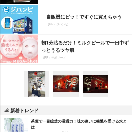
自販機にピッ！ですぐに買えちゃう
（PR）ジハンピ
朝1分貼るだけ！ミルクピールで一日中ず
っとうるツヤ肌
（PR）サボリーノ
新着トレンド
茶葉で一目瞭然の浸透力！味の違いに衝撃を受ける水と
は