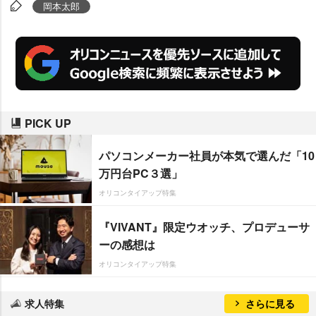
は3月8日～5月8日に開催される。
岡本太郎
PICK UP
パソコンメーカー社員が本気で選んだ「10
万円台PC３選」
オリコンタイアップ特集
『VIVANT』限定ウオッチ、プロデューサ
ーの感想は
オリコンタイアップ特集
求人特集
さらに見る