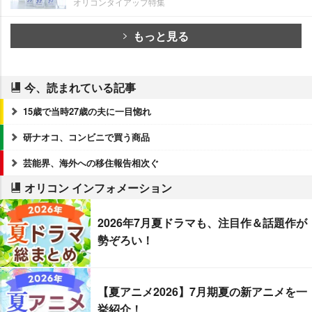
オリコンタイアップ特集
もっと見る
今、読まれている記事
15歳で当時27歳の夫に一目惚れ
研ナオコ、コンビニで買う商品
芸能界、海外への移住報告相次ぐ
オリコン インフォメーション
2026年7月夏ドラマも、注目作＆話題作が
勢ぞろい！
【夏アニメ2026】7月期夏の新アニメを一
挙紹介！