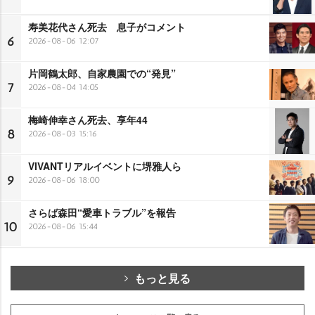
寿美花代さん死去 息子がコメント
6
2026-08-06 12:07
片岡鶴太郎、自家農園での“発見”
7
2026-08-04 14:05
梅崎伸幸さん死去、享年44
8
2026-08-03 15:16
VIVANTリアルイベントに堺雅人ら
9
2026-08-06 18:00
さらば森田“愛車トラブル”を報告
10
2026-08-06 15:44
もっと見る