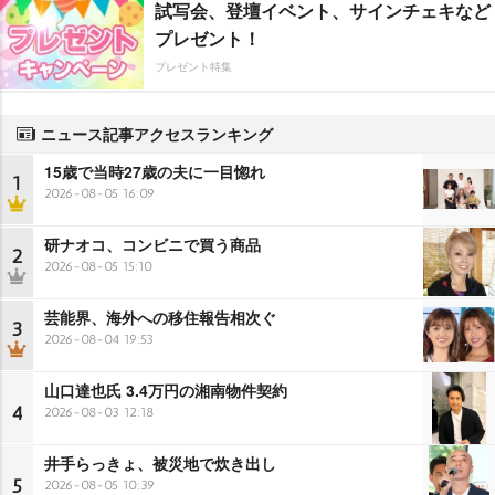
試写会、登壇イベント、サインチェキなど
プレゼント！
プレゼント特集
ニュース記事アクセスランキング
15歳で当時27歳の夫に一目惚れ
1
2026-08-05 16:09
研ナオコ、コンビニで買う商品
2
2026-08-05 15:10
芸能界、海外への移住報告相次ぐ
3
2026-08-04 19:53
山口達也氏 3.4万円の湘南物件契約
4
2026-08-03 12:18
井手らっきょ、被災地で炊き出し
5
2026-08-05 10:39