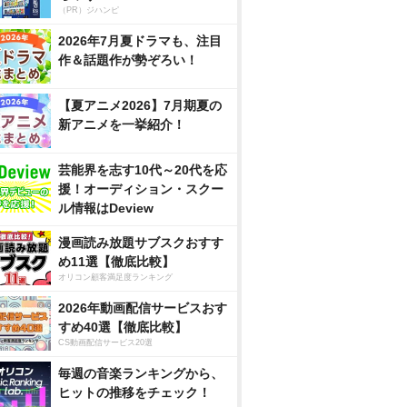
（PR）ジハンピ
2026年7月夏ドラマも、注目
作＆話題作が勢ぞろい！
【夏アニメ2026】7月期夏の
新アニメを一挙紹介！
芸能界を志す10代～20代を応
援！オーディション・スクー
ル情報はDeview
漫画読み放題サブスクおすす
め11選【徹底比較】
オリコン顧客満足度ランキング
2026年動画配信サービスおす
すめ40選【徹底比較】
CS動画配信サービス20選
毎週の音楽ランキングから、
ヒットの推移をチェック！