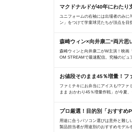
マクドナルドが40年にわたり
ユニフォームの右袖には出場者のみに
ン」をつけて学童球児たちが頂点を目
森崎ウィン×向井康二“両片思
森崎ウィンと向井康二がW主演！映画『（L
OM STREAMで最速配信。究極のピュ
お値段そのまま45％増量！フ
ファミチキにお弁当にアイスも!?ファ
まま おかわり45％増量作戦」が今夏
プロ厳選！目的別「おすすめP
用途に合うパソコン選びは意外と難し
製品担当者が用途別のおすすめモデル