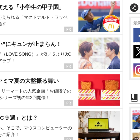
支える「小学生の甲子園」
与えられる「マクドナルド・ワッペ
最
指す
い”にキュンが止まらん！
OVE SONG）』が8／５よりJ:C
アラブ！
ァミマ夏の大盤振る舞い
ミリーマートの人気企画「お値段その
、シリーズ初の年2回開催！
C９選」とは？
い。そこで、マウスコンピューターの
をご紹介！