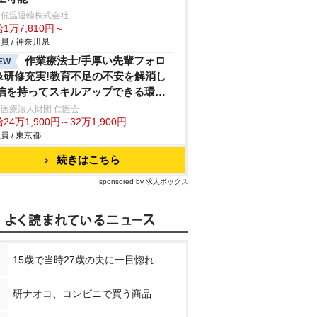
本低温運輸株式会社
1万7,810円～
員 / 神奈川県
作業療法士/手厚い先輩フォロ
EW
&研修充実!教育不足の不安を解消し
信を持ってスキルアップできる環境
休120日超
医療法人財団 仁医会
24万1,900円～32万1,900円
員 / 東京都
続きはこちら
sponsored by 求人ボックス
15歳で当時27歳の夫に一目惚れ
研ナオコ、コンビニで買う商品