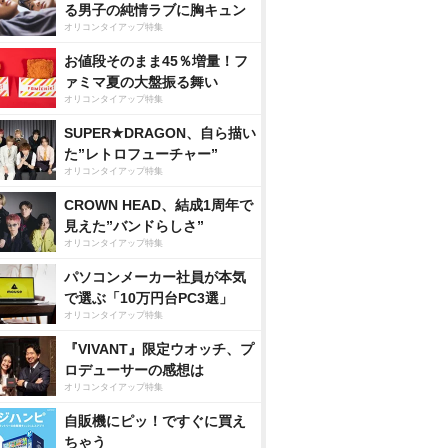
る男子の純情ラブに胸キュン
オリコンタイアップ特集
お値段そのまま45％増量！フ
ァミマ夏の大盤振る舞い
オリコンタイアップ特集
SUPER★DRAGON、自ら描い
た”レトロフューチャー”
オリコンタイアップ特集
CROWN HEAD、結成1周年で
見えた”バンドらしさ”
オリコンタイアップ特集
パソコンメーカー社員が本気
で選ぶ「10万円台PC3選」
オリコンタイアップ特集
『VIVANT』限定ウオッチ、プ
ロデューサーの感想は
オリコンタイアップ特集
自販機にピッ！ですぐに買え
ちゃう