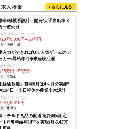
さらに見る
動車/機械系設計・開発/大手自動車メ
ー/Excel
式会社スタッフサービス
23万5,000円～50万円
員 / 神奈川県
字入力ができればOK/人気ゲームのデ
ッカー/昇給年2回/未経験活躍
会社GUM
給28万円～50万円
員 / 大阪府
未経験歓迎」賞与8月は4ヶ月分実績/
休124日・土日祝休の農業土木設計
式会社デミング設計
24万2,610円
員 / 北海道
凍・チルド食品の配送/近距離×固定
ート/“毎年給与UP”を実現/月収42万
上可能