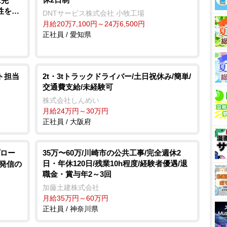
E完
性を追
DNTサービス株式会社 小牧工場
月給20万7,100円～24万6,500円
正社員 / 愛知県
ト担当
2t・3tトラックドライバー/土日祝休み/簡単/
交通費支給/未経験可
株式会社しんめい
月給24万円～30万円
正社員 / 大阪府
ロー
35万〜60万/川崎市の公共工事/完全週休2
日・年休120日/残業10h程度/経験者優遇/退
院発信の
職金・賞与年2～3回
加藤土建株式会社
月給35万円～60万円
正社員 / 神奈川県