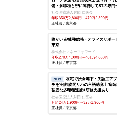
ローチを深化/言語聴覚士院内VF・V
備・多職種と密に連携してSTの専門
求できる環境
社会医療法人財団 仁医会
年収350万2,800円～470万2,800円
正社員 / 東京都
障がい者採用/総務・オフィスサポー
東京
株式会社マネーフォワード
年収278万4,000円～401万4,000円
正社員 / 東京都
在宅で摂食嚥下・失語症アプ
NEW
チを実践!訪問リハの言語聴覚士/病
強固な多職種連携&研修支援あり
社会医療法人財団 仁医会
月給24万1,900円～32万1,900円
正社員 / 東京都