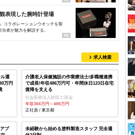
界観表現した腕時計登場
NT』コラボレーションウオッチを製
担当者が魅力を解説する。
求人検索
ール運
介護老人保健施設の作業療法士/多職種連携
30万円
で成長!年収486万円可・年間休日123日在宅
境
復帰を支える
社会医療法人財団 仁医会
年収366万円～486万円
正社員 / 東京都
アプ
未経験から始める塗料製造スタッフ 完全週
休2日制