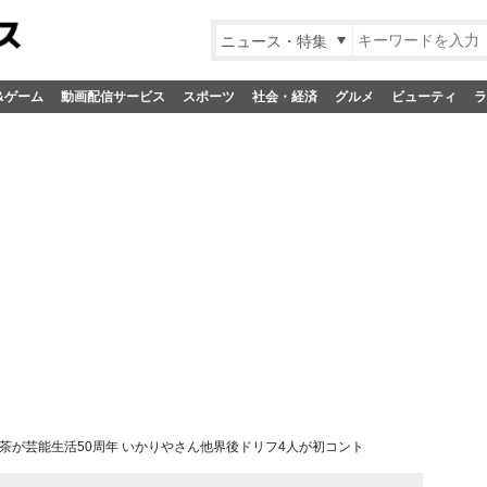
ニュース・特集
&ゲーム
動画配信サービス
スポーツ
社会・経済
グルメ
ビューティ
ラ
茶が芸能生活50周年 いかりやさん他界後ドリフ4人が初コント