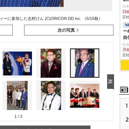
日
日給
正社
加した志村けん (C)ORICON DD inc. （5/15枚）
N
次の写真
ー
自
年
社会
月給
正社
1
1 / 2
2