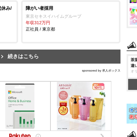
祝休み/
障がい者採用
東京セキスイハイムグループ
年収312万円
正社員 / 東京都
続きはこちら
茶
違
sponsored by 求人ボックス
オ