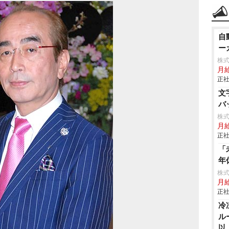
自
ーカ
株
月給
正社
文
バ
株式
月
正社
「
年
株
月給
正社
冷
ル
以