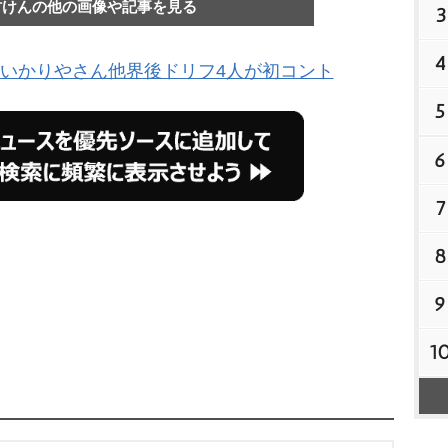
村けんの他の画像や記事を見る
3
4
 いかりやさん他界後ドリフ4人が初コント
5
6
7
8
9
1