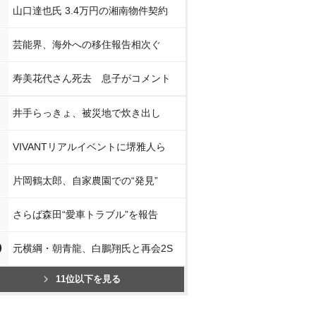
山口達也氏 3.4万円の湘南物件契約
芸能界、海外への移住報告相次ぐ
寿美花代さん死去 息子がコメント
井手らっきょ、被災地で炊き出し
VIVANTリアルイベントに堺雅人ら
片岡鶴太郎、自家農園での“発見”
さらば森田“愛車トラブル”を報告
0
元横綱・朝青龍、白鵬翔氏と再会2S
11位以下を見る